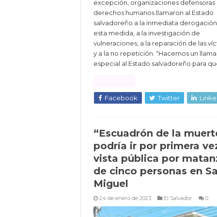
excepción, organizaciones defensoras
derechos humanos llamaron al Estado
salvadoreño a la inmediata derogació
esta medida, a la investigación de
vulneraciones, a la reparación de las ví
y a la no repetición. “Hacemos un llam
especial al Estado salvadoreño para qu
Read More »
Facebook
Twitter
Linke
“Escuadrón de la muert
podría ir por primera ve
vista pública por matan
de cinco personas en S
Miguel
24 de enero de 2023
El Salvador
0