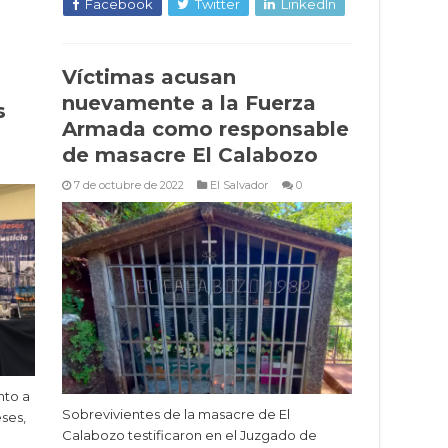
Facebook
Twitter
LinkedIn
Víctimas acusan
nuevamente a la Fuerza
s
Armada como responsable
de masacre El Calabozo
7 de octubre de 2022
El Salvador
0
nto a
Sobrevivientes de la masacre de El
eses,
Calabozo testificaron en el Juzgado de