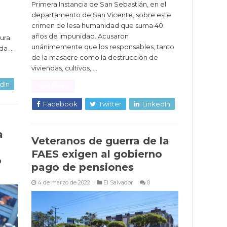
Primera Instancia de San Sebastián, en el
departamento de San Vicente, sobre este
a
crimen de lesa humanidad que suma 40
años de impunidad. Acusaron
ura
unánimemente que los responsables, tanto
da …
de la masacre como la destrucción de
viviendas, cultivos, …
dIn
Read More »
Facebook
Twitter
LinkedIn
a
Veteranos de guerra de la
FAES exigen al gobierno
o
pago de pensiones
4 de marzo de 2022
El Salvador
0