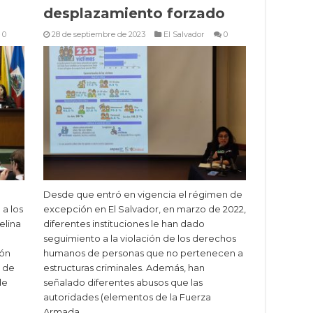
desplazamiento forzado
0
28 de septiembre de 2023
El Salvador
0
Desde que entró en vigencia el régimen de
a los
excepción en El Salvador, en marzo de 2022,
elina
diferentes instituciones le han dado
seguimiento a la violación de los derechos
ión
humanos de personas que no pertenecen a
o de
estructuras criminales. Además, han
de
señalado diferentes abusos que las
autoridades (elementos de la Fuerza
Armada …