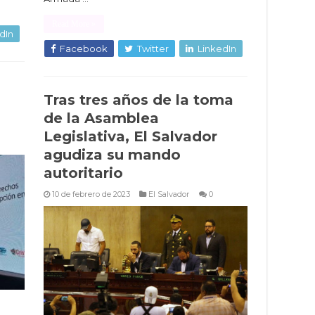
Read More »
dIn
Facebook
Twitter
LinkedIn
Tras tres años de la toma
de la Asamblea
Legislativa, El Salvador
agudiza su mando
autoritario
10 de febrero de 2023
El Salvador
0