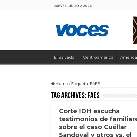
JUEVES , JULIO 2 2026
El Salvador
Centroamérica
América 
Home
/
Etiqueta:
FAES
Tag Archives:
FAES
Corte IDH escucha
testimonios de familiar
sobre el caso Cuéllar
Sandoval y otros vs. el