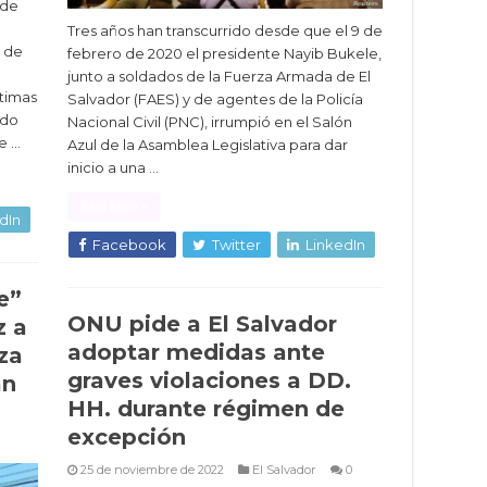
 de
Tres años han transcurrido desde que el 9 de
n de
febrero de 2020 el presidente Nayib Bukele,
junto a soldados de la Fuerza Armada de El
ctimas
Salvador (FAES) y de agentes de la Policía
ado
Nacional Civil (PNC), irrumpió en el Salón
e …
Azul de la Asamblea Legislativa para dar
inicio a una …
Read More »
dIn
Facebook
Twitter
LinkedIn
e”
ONU pide a El Salvador
z a
adoptar medidas ante
za
graves violaciones a DD.
an
HH. durante régimen de
excepción
25 de noviembre de 2022
El Salvador
0