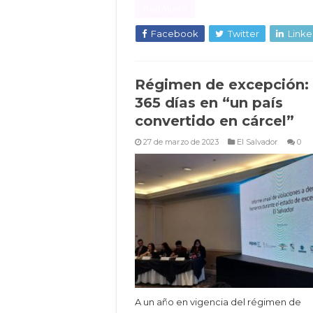
Read More »
Facebook
Twitter
Linke
Régimen de excepción:
365 días en “un país
convertido en cárcel”
27 de marzo de 2023
El Salvador
0
A un año en vigencia del régimen de