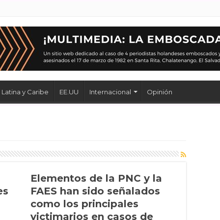
Latina y Caribe
EE.UU
Internacional
Opinión
Elementos de la PNC y la
es
FAES han sido señalados
como los principales
victimarios en casos de