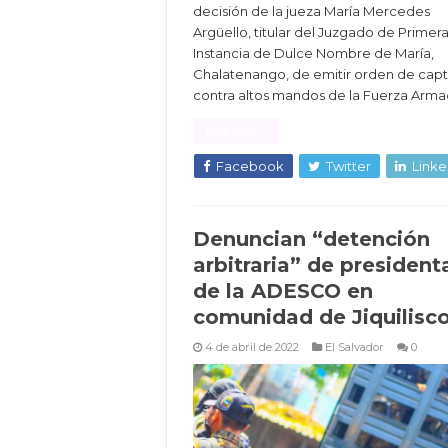
decisión de la jueza María Mercedes
Argüello, titular del Juzgado de Primer
Instancia de Dulce Nombre de María,
Chalatenango, de emitir orden de capt
contra altos mandos de la Fuerza Arma
Read More »
Facebook
Twitter
Linke
Denuncian “detención
arbitraria” de president
de la ADESCO en
comunidad de Jiquilisc
4 de abril de 2022
El Salvador
0