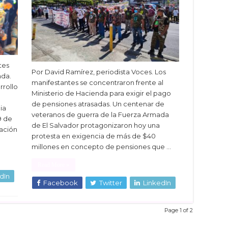
tes
Por David Ramírez, periodista Voces. Los
ada.
manifestantes se concentraron frente al
rrollo
Ministerio de Hacienda para exigir el pago
de pensiones atrasadas. Un centenar de
ia
veteranos de guerra de la Fuerza Armada
9 de
de El Salvador protagonizaron hoy una
lación
protesta en exigencia de más de $40
millones en concepto de pensiones que …
Read More »
dIn
Facebook
Twitter
LinkedIn
Page 1 of 2