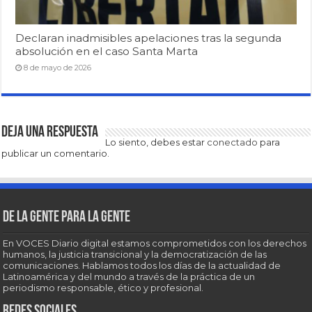
Declaran inadmisibles apelaciones tras la segunda
absolución en el caso Santa Marta
8 de mayo de 2026
Deja una respuesta
Lo siento, debes estar
conectado
para
publicar un comentario.
De la gente para la gente
En VOCES Diario digital estamos comprometidos con los derechos
humanos, la justicia transicional y la democratización de las
comunicaciones. Hablamos todos los días de la actualidad de
Latinoamérica y del mundo a través de la práctica de un
periodismo responsable, ético y profesional.
Redes sociales