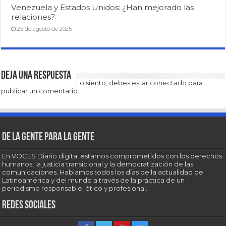
Venezuela y Estados Unidos: ¿Han mejorado las
relaciones?
25 de agosto de 2025
Deja una respuesta
Lo siento, debes estar
conectado
para
publicar un comentario.
De la gente para la gente
En VOCES Diario digital estamos comprometidos con los derechos
humanos, la justicia transicional y la democratización de las
comunicaciones. Hablamos todos los días de la actualidad de
Latinoamérica y del mundo a través de la práctica de un
periodismo responsable, ético y profesional.
Redes sociales