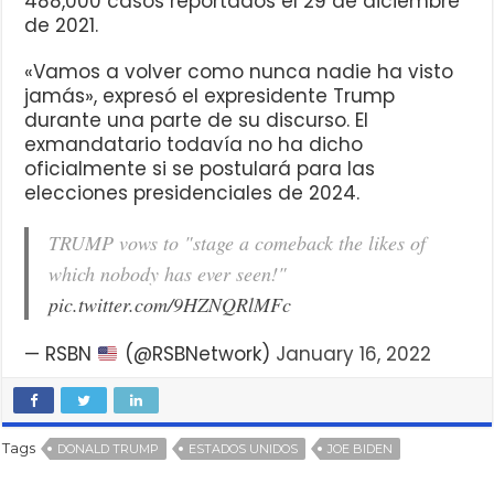
488,000 casos reportados el 29 de diciembre
de 2021.
«Vamos a volver como nunca nadie ha visto
jamás», expresó el expresidente Trump
durante una parte de su discurso. El
exmandatario todavía no ha dicho
oficialmente si se postulará para las
elecciones presidenciales de 2024.
TRUMP vows to "stage a comeback the likes of
which nobody has ever seen!"
pic.twitter.com/9HZNQRlMFc
— RSBN
(@RSBNetwork)
January 16, 2022
Tags
DONALD TRUMP
ESTADOS UNIDOS
JOE BIDEN