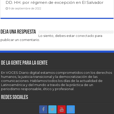
DD. HH. por régimen de excepción en El Salvador
9 de septiembre de 2022
Deja una respuesta
Lo siento, debes estar
conectado
para
publicar un comentario.
De la gente para la gente
En VOCES Diario digital estamos comprometidos con los derechos
humanos, la justicia transicional y la democratización de las
comunicaciones. Hablamos todos los días de la actualidad de
Latinoamérica y del mundo a través de la práctica de un
periodismo responsable, ético y profesional.
Redes sociales