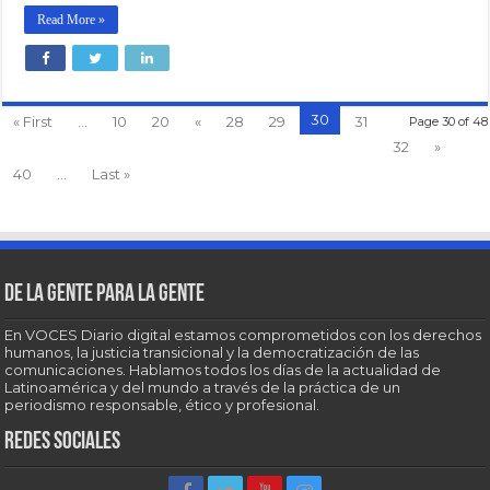
Read More »
30
« First
...
10
20
«
28
29
31
Page 30 of 48
32
»
40
...
Last »
De la gente para la gente
En VOCES Diario digital estamos comprometidos con los derechos
humanos, la justicia transicional y la democratización de las
comunicaciones. Hablamos todos los días de la actualidad de
Latinoamérica y del mundo a través de la práctica de un
periodismo responsable, ético y profesional.
Redes sociales