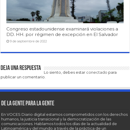
Congreso estadounidense examinará violaciones a
DD. HH. por régimen de excepción en El Salvador
9 de septiembre de 2022
Deja una respuesta
Lo siento, debes estar
conectado
para
publicar un comentario.
De la gente para la gente
En VOCES Diario digital estamos comprometidos con los derechos
humanos, la justicia transicional y la democratización de las
comunicaciones. Hablamos todos los días de la actualidad de
Latinoamérica y del mundo a través de la práctica de un