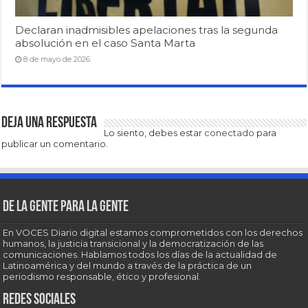
Declaran inadmisibles apelaciones tras la segunda
absolución en el caso Santa Marta
8 de mayo de 2026
Deja una respuesta
Lo siento, debes estar
conectado
para
publicar un comentario.
De la gente para la gente
En VOCES Diario digital estamos comprometidos con los derechos
humanos, la justicia transicional y la democratización de las
comunicaciones. Hablamos todos los días de la actualidad de
Latinoamérica y del mundo a través de la práctica de un
periodismo responsable, ético y profesional.
Redes sociales