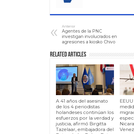
Anterior
Agentes de la PNC
investigan involucrados en
agresiones a kiosko Chivo
Related Articles
A 41 años del asesinato
EEUU i
de los 4 periodistas
medid
holandeses continúan los
migrac
esfuerzos por la verdad y
espec
justicia, afirmó Birgitta
Nicar
Tazelaar, embajadora del
Venezu