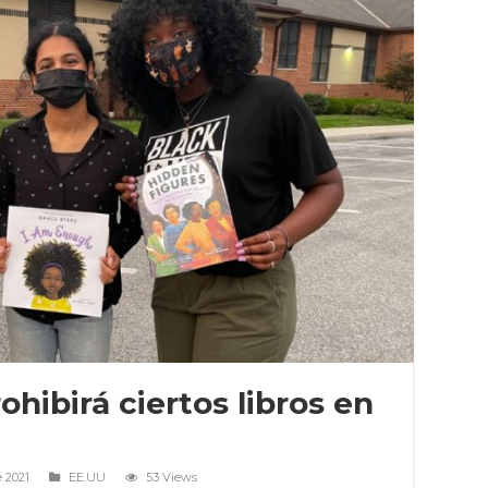
hibirá ciertos libros en
 2021
EE.UU
53 Views