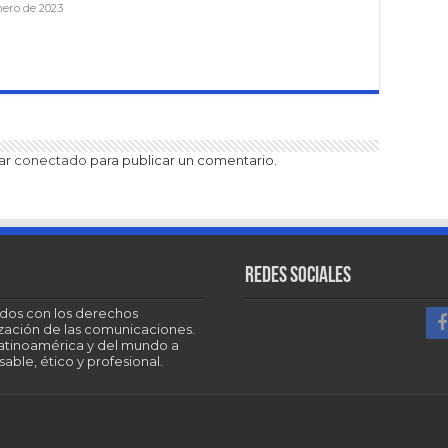
nero de 2023
tar
conectado
para publicar un comentario.
Redes sociales
dos con los derechos
tización de las comunicaciones.
Latinoamérica y del mundo a
able, ético y profesional.