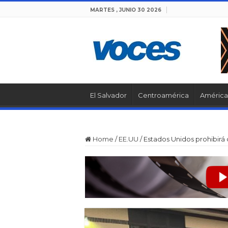
MARTES , JUNIO 30 2026
El Salvador
Centroamérica
América 
Home
/
EE.UU
/
Estados Unidos prohibirá c