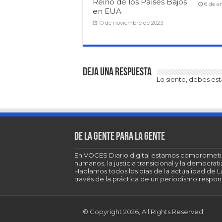
Reino de los Países Bajos
6 de e
en EUA
10 de noviembre de 2023
Deja una respuesta
Lo siento, debes es
De la gente para la gente
En VOCES Diario digital estamos comprometi
humanos, la justicia transicional y la democra
Hablamos todos los días de la actualidad de 
través de la práctica de un periodismo respons
© Copyright 2026, All Rights Reserved