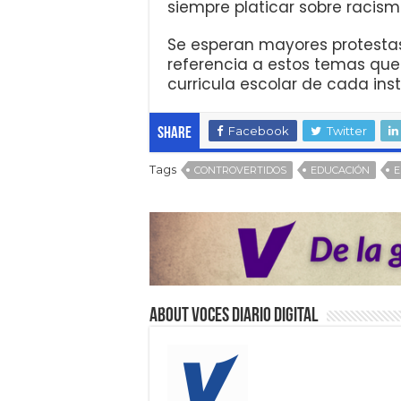
siempre platicar sobre racism
Se esperan mayores protestas
referencia a estos temas qu
curricula escolar de cada ins
Facebook
Twitter
Share
Tags
CONTROVERTIDOS
EDUCACIÓN
E
About VOCES Diario digital