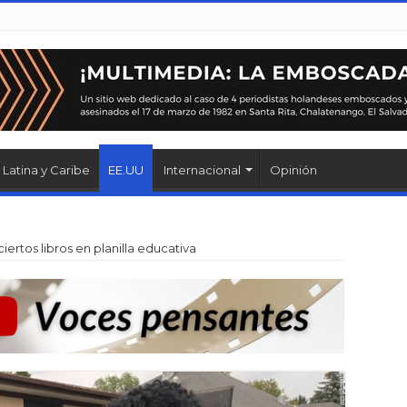
Latina y Caribe
EE.UU
Internacional
Opinión
iertos libros en planilla educativa