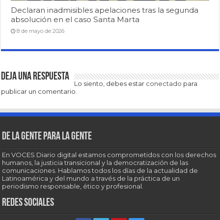
Declaran inadmisibles apelaciones tras la segunda
absolución en el caso Santa Marta
8 de mayo de 2026
Deja una respuesta
Lo siento, debes estar
conectado
para
publicar un comentario.
De la gente para la gente
En VOCES Diario digital estamos comprometidos con los derechos
humanos, la justicia transicional y la democratización de las
comunicaciones. Hablamos todos los días de la actualidad de
Latinoamérica y del mundo a través de la práctica de un
periodismo responsable, ético y profesional.
Redes sociales