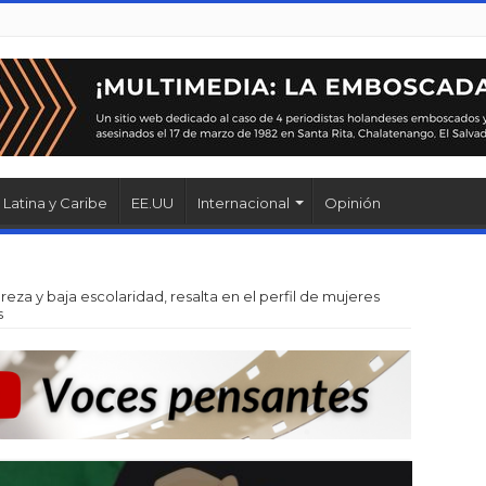
Latina y Caribe
EE.UU
Internacional
Opinión
eza y baja escolaridad, resalta en el perfil de mujeres
s