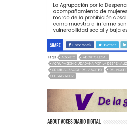
La Agrupación por la Despenal
acompañamiento de mujeres q
marco de la prohibición absol
como muestra el informe son
vulnerabilidad social y baja e
Facebook
Twitter
Share
Tags
ABORTO
ABORTO LEGAL
AGRUPACIÓN CIUDADANA POR LA DESPENALIZ
CRIMINALIZACIÓN DEL ABORTO
DEL HOSPI
EL SALVADOR
About VOCES Diario digital