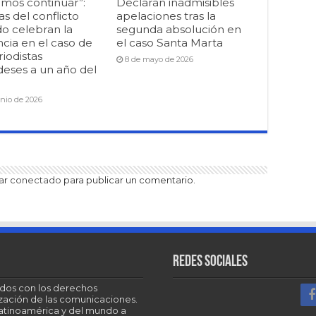
mos continuar”:
Declaran inadmisibles
as del conflicto
apelaciones tras la
o celebran la
segunda absolución en
cia en el caso de
el caso Santa Marta
riodistas
8 de mayo de 2026
deses a un año del
unio de 2026
tar
conectado
para publicar un comentario.
Redes sociales
dos con los derechos
tización de las comunicaciones.
Latinoamérica y del mundo a