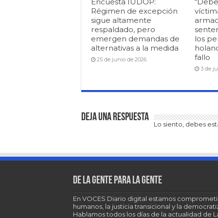
Encuesta IUDOP:
“Debe
Régimen de excepción
víctim
sigue altamente
armad
respaldado, pero
senten
emergen demandas de
los pe
alternativas a la medida
holan
fallo
25 de junio de 2026
3 de j
Deja una respuesta
Lo siento, debes es
De la gente para la gente
En VOCES Diario digital estamos comprometi
humanos, la justicia transicional y la democra
Hablamos todos los días de la actualidad de 