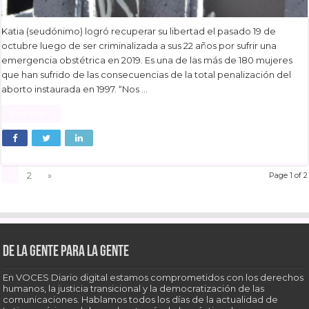
Katia (seudónimo) logró recuperar su libertad el pasado 19 de
octubre luego de ser criminalizada a sus 22 años por sufrir una
emergencia obstétrica en 2019. Es una de las más de 180 mujeres
que han sufrido de las consecuencias de la total penalización del
aborto instaurada en 1997. “Nos …
Read More »
1
2
»
Page 1 of 2
De la gente para la gente
En VOCES Diario digital estamos comprometidos con los derechos
humanos, la justicia transicional y la democratización de las
comunicaciones. Hablamos todos los días de la actualidad de