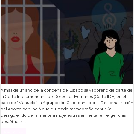
A más de un año de la condena del Estado salvadoreño de parte de
la Corte Interamericana de Derechos Humanos (Corte IDH) en el
caso de “Manuela”, la Agrupación Ciudadana por la Despenalización
del Aborto denunció que el Estado salvadoreño continúa
persiguiendo penalmente a mujeres tras enfrentar emergencias
obstétricas, a …
Read More »