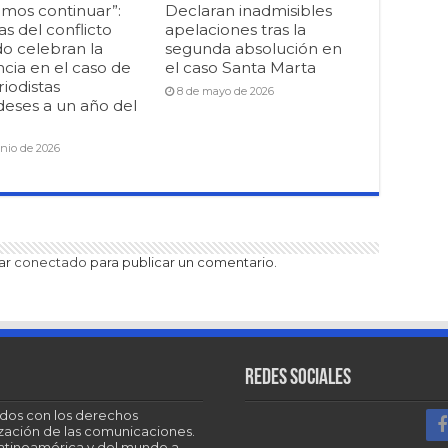
mos continuar”:
Declaran inadmisibles
as del conflicto
apelaciones tras la
o celebran la
segunda absolución en
cia en el caso de
el caso Santa Marta
riodistas
8 de mayo de 2026
deses a un año del
unio de 2026
tar
conectado
para publicar un comentario.
Redes sociales
dos con los derechos
tización de las comunicaciones.
Latinoamérica y del mundo a