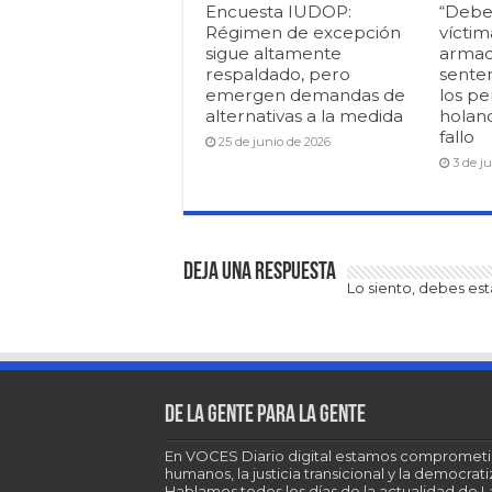
Encuesta IUDOP:
“Debe
Régimen de excepción
víctim
sigue altamente
armad
respaldado, pero
senten
emergen demandas de
los pe
alternativas a la medida
holan
fallo
25 de junio de 2026
3 de j
Deja una respuesta
Lo siento, debes es
De la gente para la gente
En VOCES Diario digital estamos comprometi
humanos, la justicia transicional y la democra
Hablamos todos los días de la actualidad de 