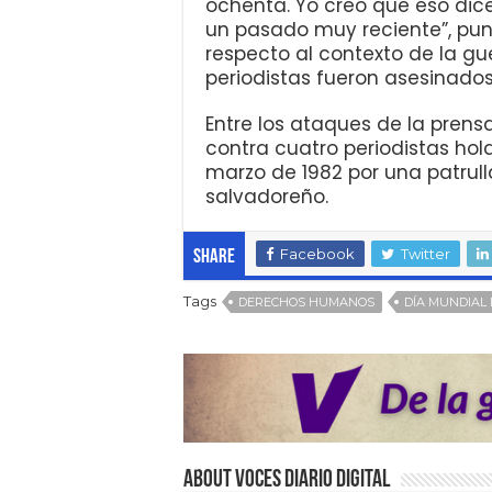
ochenta. Yo creo que eso di
un pasado muy reciente”, punt
respecto al contexto de la gue
periodistas fueron asesinados
Entre los ataques de la prens
contra cuatro periodistas h
marzo de 1982 por una patrulla
salvadoreño.
Facebook
Twitter
Share
Tags
DERECHOS HUMANOS
DÍA MUNDIAL 
About VOCES Diario digital