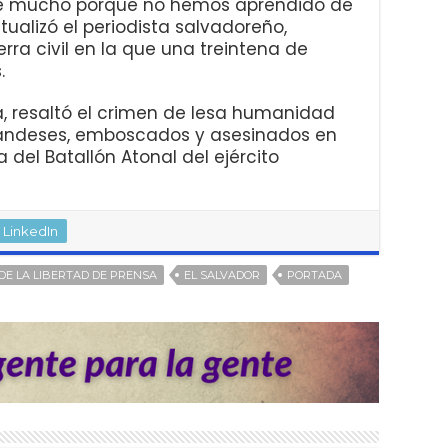
ce mucho porque no hemos aprendido de
ualizó el periodista salvadoreño,
rra civil en la que una treintena de
.
a, resaltó el crimen de lesa humanidad
olandeses, emboscados y asesinados en
 del Batallón Atonal del ejército
LinkedIn
DE LA LIBERTAD DE PRENSA
EL SALVADOR
PORTADA