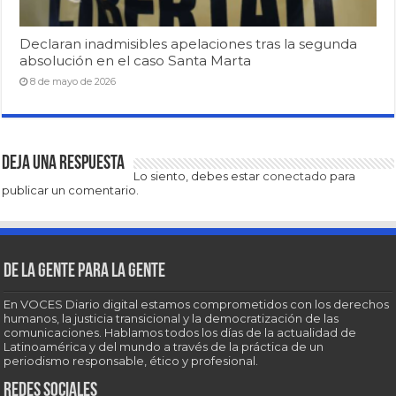
Declaran inadmisibles apelaciones tras la segunda
absolución en el caso Santa Marta
8 de mayo de 2026
Deja una respuesta
Lo siento, debes estar
conectado
para
publicar un comentario.
De la gente para la gente
En VOCES Diario digital estamos comprometidos con los derechos
humanos, la justicia transicional y la democratización de las
comunicaciones. Hablamos todos los días de la actualidad de
Latinoamérica y del mundo a través de la práctica de un
periodismo responsable, ético y profesional.
Redes sociales