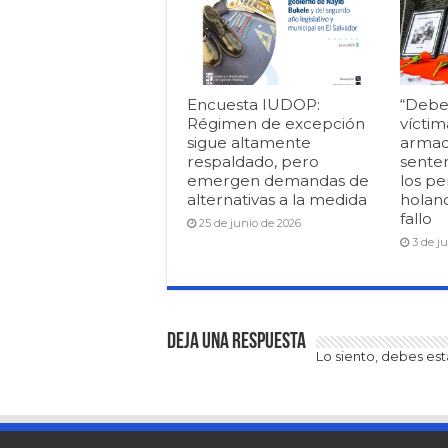
Encuesta IUDOP:
“Debe
Régimen de excepción
víctim
sigue altamente
armad
respaldado, pero
senten
emergen demandas de
los pe
alternativas a la medida
holan
fallo
25 de junio de 2026
3 de j
Deja una respuesta
Lo siento, debes es