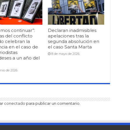
mos continuar”:
Declaran inadmisibles
as del conflicto
apelaciones tras la
o celebran la
segunda absolución en
cia en el caso de
el caso Santa Marta
riodistas
8 de mayo de 2026
deses a un año del
unio de 2026
tar
conectado
para publicar un comentario.