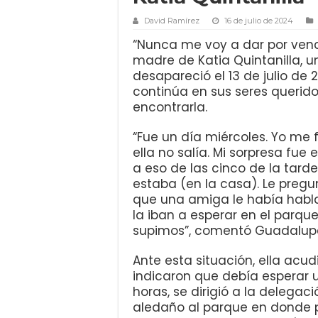
David Ramírez
16 de julio de 2024
“Nunca me voy a dar por venc
madre de Katia Quintanilla, 
desapareció el 13 de julio de
continúa en sus seres querid
encontrarla.
“Fue un día miércoles. Yo me 
ella no salía. Mi sorpresa fue
a eso de las cinco de la tar
estaba (en la casa). Le pregu
que una amiga le había habla
la iban a esperar en el parque
supimos”, comentó Guadalup
Ante esta situación, ella acud
indicaron que debía esperar u
horas, se dirigió a la delegaci
aledaño al parque en donde p