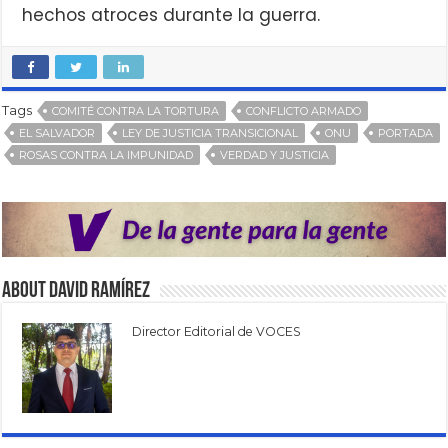
hechos atroces durante la guerra.
Tags
COMITÉ CONTRA LA TORTURA
CONFLICTO ARMADO
EL SALVADOR
LEY DE JUSTICIA TRANSICIONAL
ONU
PORTADA
ROSAS CONTRA LA IMPUNIDAD
VERDAD Y JUSTICIA
About David Ramírez
Director Editorial de VOCES