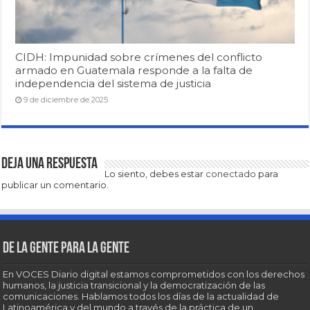
CIDH: Impunidad sobre crímenes del conflicto
armado en Guatemala responde a la falta de
independencia del sistema de justicia
9 de diciembre de 2025
Deja una respuesta
Lo siento, debes estar
conectado
para
publicar un comentario.
De la gente para la gente
En VOCES Diario digital estamos comprometidos con los derechos
humanos, la justicia transicional y la democratización de las
comunicaciones. Hablamos todos los días de la actualidad de
Latinoamérica y del mundo a través de la práctica de un