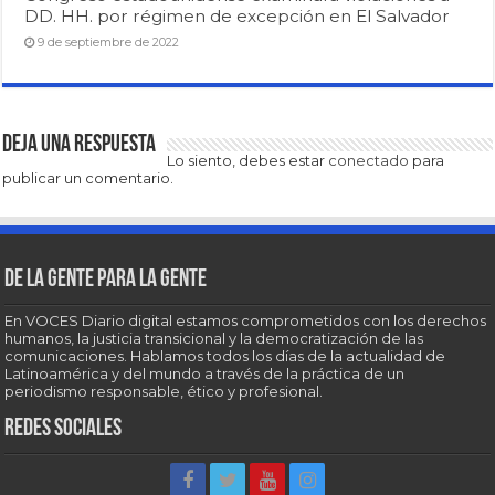
DD. HH. por régimen de excepción en El Salvador
9 de septiembre de 2022
Deja una respuesta
Lo siento, debes estar
conectado
para
publicar un comentario.
De la gente para la gente
En VOCES Diario digital estamos comprometidos con los derechos
humanos, la justicia transicional y la democratización de las
comunicaciones. Hablamos todos los días de la actualidad de
Latinoamérica y del mundo a través de la práctica de un
periodismo responsable, ético y profesional.
Redes sociales