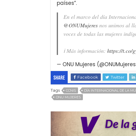
países”.
En el marco del día Internacion
@ONUMujeres
nos unimos al ll
voces de todas las mujeres indí
ℹ️ Más información:
https://t.co
— ONU Mujeres (@ONUMujere
Facebook
Twitter
Share
Tags
CCNIS
DÍA INTERNACIONAL DE LA M
ONU MUJERES