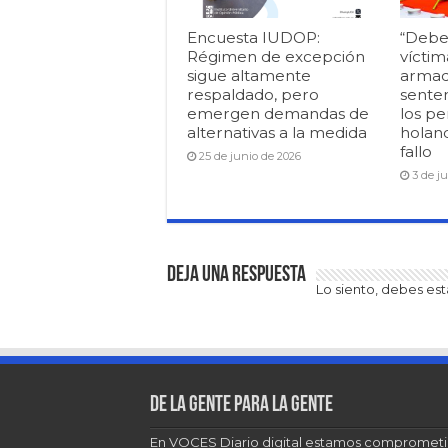
Encuesta IUDOP:
“Debe
Régimen de excepción
víctim
sigue altamente
armad
respaldado, pero
senten
emergen demandas de
los pe
alternativas a la medida
holan
fallo
25 de junio de 2026
3 de j
Deja una respuesta
Lo siento, debes es
De la gente para la gente
En VOCES Diario digital estamos comprometi