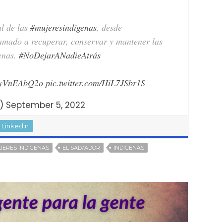
al de las
#mujeresindígenas
, desde
amado a recuperar, conservar y mantener las
genas.
#NoDejarANadieAtrás
/gyVnEAbQ2o
pic.twitter.com/HiL7JSbr1S
s)
September 5, 2022
LinkedIn
UJERES INDÍGENAS
EL SALVADOR
INDIGENAS