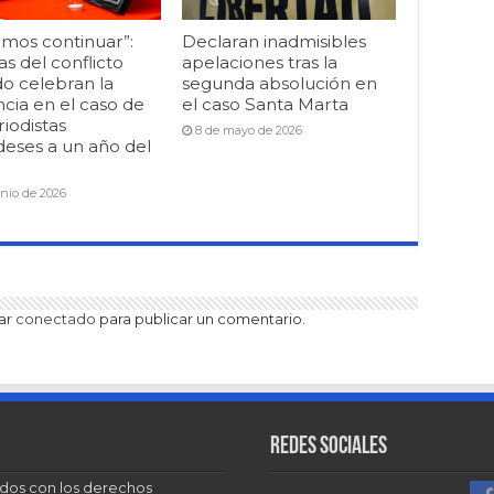
mos continuar”:
Declaran inadmisibles
as del conflicto
apelaciones tras la
o celebran la
segunda absolución en
cia en el caso de
el caso Santa Marta
riodistas
8 de mayo de 2026
deses a un año del
unio de 2026
tar
conectado
para publicar un comentario.
Redes sociales
dos con los derechos