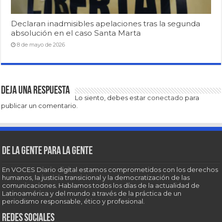
Declaran inadmisibles apelaciones tras la segunda
absolución en el caso Santa Marta
8 de mayo de 2026
Deja una respuesta
Lo siento, debes estar
conectado
para
publicar un comentario.
De la gente para la gente
En VOCES Diario digital estamos comprometidos con los derechos
humanos, la justicia transicional y la democratización de las
comunicaciones. Hablamos todos los días de la actualidad de
Latinoamérica y del mundo a través de la práctica de un
periodismo responsable, ético y profesional.
Redes sociales