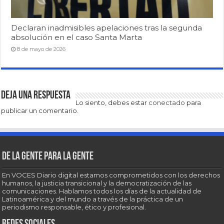
Declaran inadmisibles apelaciones tras la segunda
absolución en el caso Santa Marta
8 de mayo de 2026
Deja una respuesta
Lo siento, debes estar
conectado
para
publicar un comentario.
De la gente para la gente
En VOCES Diario digital estamos comprometidos con los derechos
humanos, la justicia transicional y la democratización de las
comunicaciones. Hablamos todos los días de la actualidad de
Latinoamérica y del mundo a través de la práctica de un
periodismo responsable, ético y profesional.