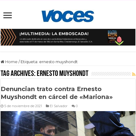
Home
/
Etiqueta:
ernesto muyshondt
Tag Archives:
ernesto muyshondt
Denuncian trato contra Ernesto
Muyshondt en cárcel de «Mariona»
5 de noviembre de 2021
El Salvador
0