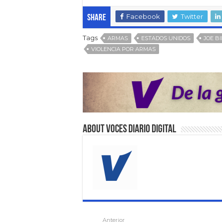
Facebook
Twitter
Share
Tags
ARMAS
ESTADOS UNIDOS
JOE B
VIOLENCIA POR ARMAS
About VOCES Diario digital
Anterior