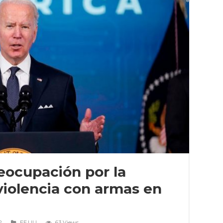
eocupación por la
violencia con armas en
2
EE.UU
63 Views