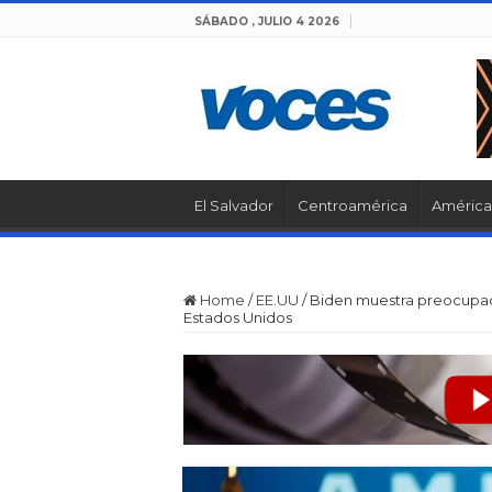
SÁBADO , JULIO 4 2026
El Salvador
Centroamérica
América 
Home
/
EE.UU
/
Biden muestra preocupaci
Estados Unidos