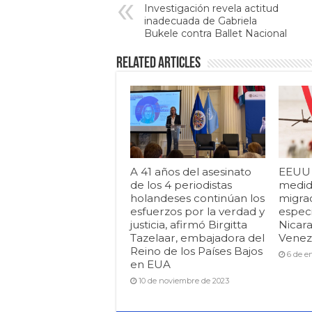
Investigación revela actitud
inadecuada de Gabriela
Bukele contra Ballet Nacional
Related Articles
A 41 años del asesinato
EEUU i
de los 4 periodistas
medid
holandeses continúan los
migrac
esfuerzos por la verdad y
espec
justicia, afirmó Birgitta
Nicar
Tazelaar, embajadora del
Venezu
Reino de los Países Bajos
6 de e
en EUA
10 de noviembre de 2023