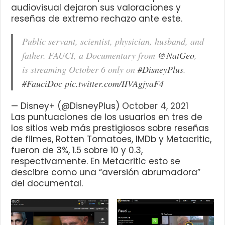
audiovisual dejaron sus valoraciones y
reseñas de extremo rechazo ante este.
Public servant, scientist, physician, husband, and
father. FAUCI, a Documentary from
@NatGeo
,
is streaming October 6 only on
#DisneyPlus
.
#FauciDoc
pic.twitter.com/IIVAgjyaF4
— Disney+ (@DisneyPlus)
October 4, 2021
Las puntuaciones de los usuarios en tres de
los sitios web más prestigiosos sobre reseñas
de filmes, Rotten Tomatoes, IMDb y Metacritic,
fueron de 3%, 1.5 sobre 10 y 0.3,
respectivamente. En Metacritic esto se
descibre como una “aversión abrumadora”
del documental.