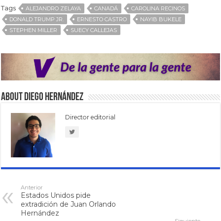
Tags
ALEJANDRO ZELAYA
CANADÁ
CAROLINA RECINOS
DONALD TRUMP JR.
ERNESTO CASTRO
NAYIB BUKELE
STEPHEN MILLER
SUECY CALLEJAS
About Diego Hernández
Director editorial
Anterior
Estados Unidos pide
extradición de Juan Orlando
Hernández