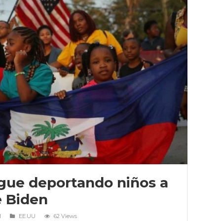
igue deportando niños a
e Biden
1
EE.UU
62 Views