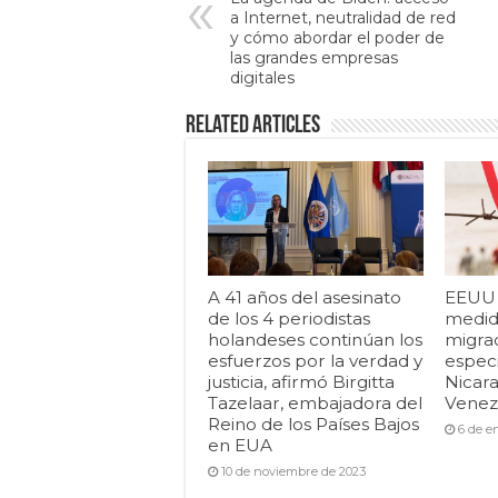
a Internet, neutralidad de red
y cómo abordar el poder de
las grandes empresas
digitales
Related Articles
A 41 años del asesinato
EEUU i
de los 4 periodistas
medid
holandeses continúan los
migrac
esfuerzos por la verdad y
espec
justicia, afirmó Birgitta
Nicar
Tazelaar, embajadora del
Venezu
Reino de los Países Bajos
6 de e
en EUA
10 de noviembre de 2023