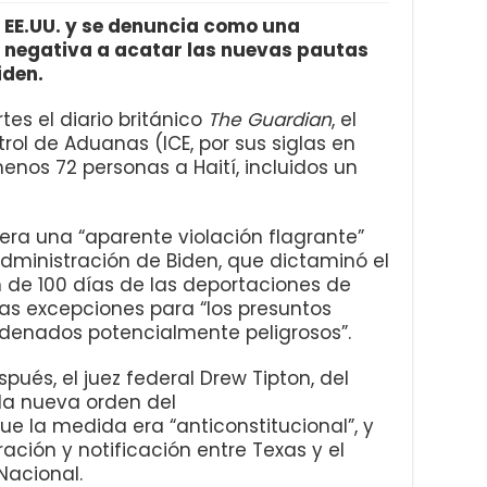
e EE.UU. y se denuncia como una
 negativa a acatar las nuevas pautas
iden.
es el diario británico
The Guardian
, el
rol de Aduanas (ICE, por sus siglas en
menos 72 personas a Haití, incluidos un
era una “aparente violación flagrante”
dministración de Biden, que dictaminó el
de 100 días de las deportaciones de
s excepciones para “los presuntos
ndenados potencialmente peligrosos”.
és, el juez federal Drew Tipton, del
 la nueva orden del
la medida era “anticonstitucional”, y
ción y notificación entre Texas y el
acional.