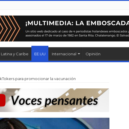
Latina y Caribe
EE.UU
Internacional
Opinión
ikTokers para promocionar la vacunación