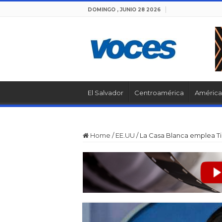
DOMINGO , JUNIO 28 2026
El Salvador
Centroamérica
América 
Home
/
EE.UU
/
La Casa Blanca emplea T