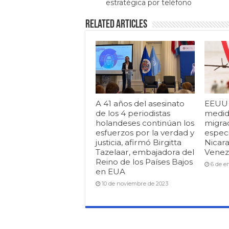
estratégica por teléfono
Related Articles
A 41 años del asesinato
EEUU i
de los 4 periodistas
medid
holandeses continúan los
migrac
esfuerzos por la verdad y
espec
justicia, afirmó Birgitta
Nicar
Tazelaar, embajadora del
Venezu
Reino de los Países Bajos
6 de e
en EUA
10 de noviembre de 2023