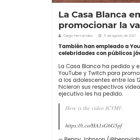
La Casa Blanca e
promocionar la v
Diego Hernández
11 de agosto de 2021
También han empleado a YouT
celebridades con públicos jó
La Casa Blanca ha pedido y e
YouTube y Twitch para promoc
a los adolescentes entre los 
hicieron sus respectivos vide
ejecutivo les ha pedido.
Here is the video ICYMI:
https://t.co/HA1sG6G5pf
— Benny Johnson (@bennyjo