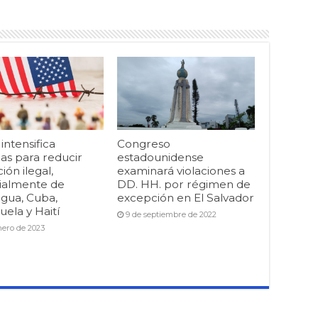
ntensifica
Congreso
as para reducir
estadounidense
ión ilegal,
examinará violaciones a
ialmente de
DD. HH. por régimen de
agua, Cuba,
excepción en El Salvador
ela y Haití
9 de septiembre de 2022
nero de 2023