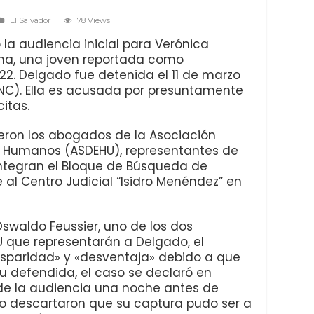
El Salvador
78 Views
 la audiencia inicial para Verónica
na, una joven reportada como
. Delgado fue detenida el 11 de marzo
(PNC). Ella es acusada por presuntamente
itas.
gieron los abogados de la Asociación
s Humanos (ASDEHU), representantes de
integran el Bloque de Búsqueda de
al Centro Judicial “Isidro Menéndez” en
waldo Feussier, uno de los dos
 que representarán a Delgado, el
disparidad» y «desventaja» debido a que
u defendida, el caso se declaró en
 de la audiencia una noche antes de
no descartaron que su captura pudo ser a