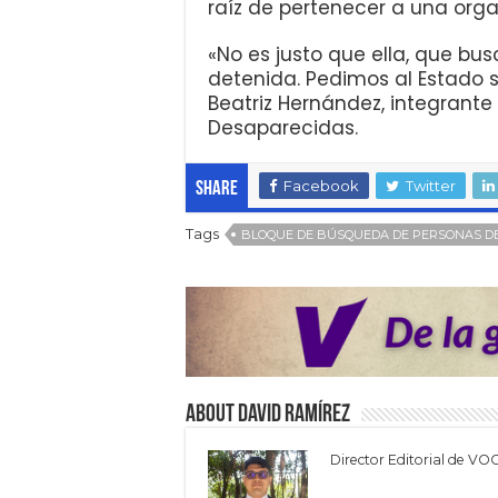
raíz de pertenecer a una orga
«No es justo que ella, que bu
detenida. Pedimos al Estado s
Beatriz Hernández, integrant
Desaparecidas.
Facebook
Twitter
Share
Tags
BLOQUE DE BÚSQUEDA DE PERSONAS D
About David Ramírez
Director Editorial de VO