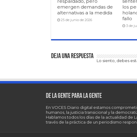
respaldado, pero
senten
emergen demandas de
los pe
alternativas a la medida
holan
fallo
25 de junio de 2026
3 de j
Deja una respuesta
Lo siento, debes es
De la gente para la gente
En VOCES Diario digital estamos comprometi
humanos, la justicia transicional y la democra
Hablamos todos los días de la actualidad de 
través de la práctica de un periodismo respons