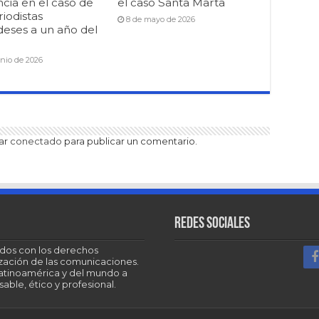
cia en el caso de
el caso Santa Marta
riodistas
8 de mayo de 2026
deses a un año del
unio de 2026
tar
conectado
para publicar un comentario.
Redes sociales
dos con los derechos
tización de las comunicaciones.
Latinoamérica y del mundo a
able, ético y profesional.