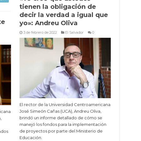
tienen la obligación de
decir la verdad a igual que
te
yo»: Andreu Oliva
3 de febrero de 2022
El Salvador
0
El rector de la Universidad Centroamericana
José Simeón Cañas (UCA), Andreu Oliva,
ricana
brindó un informe detallado de cómo se
,
manejó los fondos para la implementación
a
de proyectos por parte del Ministerio de
ndos
Educación.