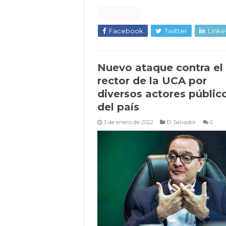
Read More »
Facebook
Twitter
Linke
Nuevo ataque contra el
rector de la UCA por
diversos actores públic
del país
3 de enero de 2022
El Salvador
0