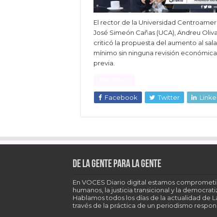
El rector de la Universidad Centroame
José Simeón Cañas (UCA), Andreu Oliva
criticó la propuesta del aumento al sala
mínimo sin ninguna revisión económica
previa.
Read More »
Facebook
Twitter
Linke
De la gente para la gente
En VOCES Diario digital estamos comprometi
humanos, la justicia transicional y la democra
Hablamos todos los días de la actualidad de 
través de la práctica de un periodismo respons