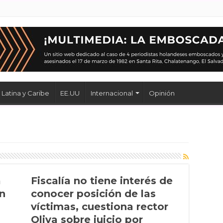
Latina y Caribe
EE.UU
Internacional
Opinión
a
Fiscalía no tiene interés de
en
conocer posición de las
víctimas, cuestiona rector
Oliva sobre juicio por