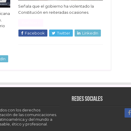
Señala que el gobierno ha violentado la
Constitución en reiteradas ocasiones.
ricana
,
Read More »
rio
Facebook
Twitter
LinkedIn
dIn
Redes sociales
dos con los derechos
tización de las comunicaciones.
Latinoamérica y del mundo a
able, ético y profesional.