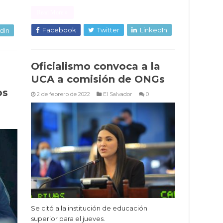
Read More »
Facebook
Twitter
LinkedIn
dIn
Oficialismo convoca a la
UCA a comisión de ONGs
os
2 de febrero de 2022
El Salvador
0
Se citó a la institución de educación
superior para el jueves.