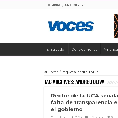
DOMINGO , JUNIO 28 2026
El Salvador
Centroamérica
América 
Home
/
Etiqueta:
andreu oliva
Tag Archives:
andreu oliva
Rector de la UCA señal
falta de transparencia 
el gobierno
1 de febrero de 2023
El Salvador
0