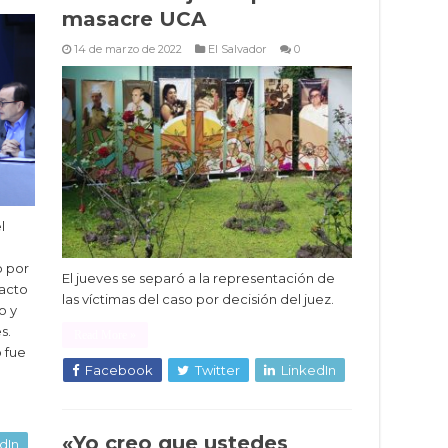
masacre UCA
14 de marzo de 2022
El Salvador
0
l
o por
El jueves se separó a la representación de
 acto
las víctimas del caso por decisión del juez.
o y
s.
Read More »
 fue
Facebook
Twitter
LinkedIn
«Yo creo que ustedes
dIn