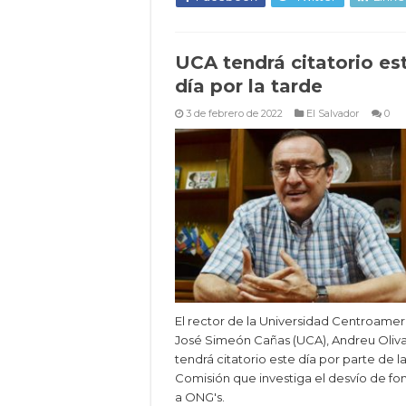
UCA tendrá citatorio es
día por la tarde
3 de febrero de 2022
El Salvador
0
El rector de la Universidad Centroame
José Simeón Cañas (UCA), Andreu Oliva
tendrá citatorio este día por parte de l
Comisión que investiga el desvío de fo
a ONG's.