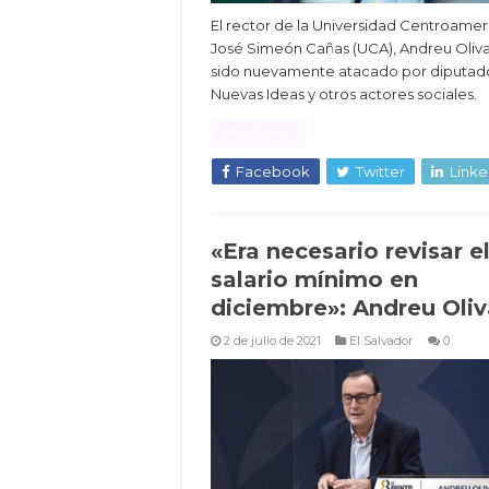
El rector de la Universidad Centroame
José Simeón Cañas (UCA), Andreu Oliva
sido nuevamente atacado por diputad
Nuevas Ideas y otros actores sociales.
Read More »
Facebook
Twitter
Linke
«Era necesario revisar e
salario mínimo en
diciembre»: Andreu Oliv
2 de julio de 2021
El Salvador
0