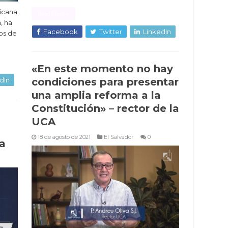
ricana
Read More »
, ha
Facebook
Twitter
LinkedIn
os de
«En este momento no hay
condiciones para presentar
dIn
una amplia reforma a la
Constitución» – rector de la
l
UCA
18 de agosto de 2021
El Salvador
0
a