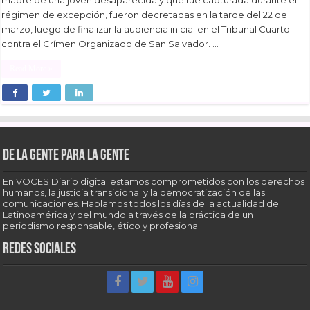
madre de una joven desaparecida y que fue capturada durante el
régimen de excepción, fueron decretadas en la tarde del 22 de
marzo, luego de finalizar la audiencia inicial en el Tribunal Cuarto
contra el Crímen Organizado de San Salvador. …
Read More »
De la gente para la gente
En VOCES Diario digital estamos comprometidos con los derechos
humanos, la justicia transicional y la democratización de las
comunicaciones. Hablamos todos los días de la actualidad de
Latinoamérica y del mundo a través de la práctica de un
periodismo responsable, ético y profesional.
Redes sociales