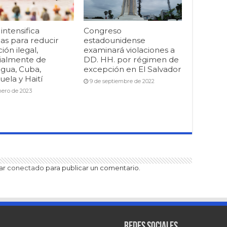
ntensifica
Congreso
as para reducir
estadounidense
ión ilegal,
examinará violaciones a
ialmente de
DD. HH. por régimen de
agua, Cuba,
excepción en El Salvador
ela y Haití
9 de septiembre de 2022
nero de 2023
tar
conectado
para publicar un comentario.
Redes sociales