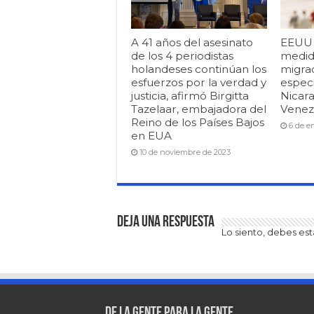
A 41 años del asesinato
EEUU i
de los 4 periodistas
medid
holandeses continúan los
migrac
esfuerzos por la verdad y
espec
justicia, afirmó Birgitta
Nicar
Tazelaar, embajadora del
Venezu
Reino de los Países Bajos
6 de e
en EUA
10 de noviembre de 2023
Deja una respuesta
Lo siento, debes es
De la gente para la gente