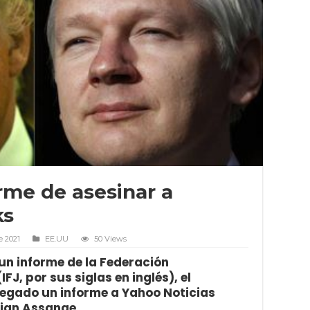
rme de asesinar a
ks
e 2021
EE.UU
50 Views
 un informe de la Federación
FJ, por sus siglas en inglés), el
egado un informe a Yahoo Noticias
lian Assange.