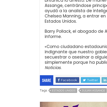
británica lo arrestó. De maner
Assange, centrándose princi
ayudó a la analista de intelig
Chelsea Manning, a entrar en 
Estados Unidos.
Barry Pollack, el abogado de 
informe.
«Como ciudadano estadouni
indignante que nuestro gobie
secuestrar o asesinar a alguie
simplemente porque ha public
Noticias
.
Facebook
Twitter
Share
Tags
ESTADOS UNIDOS
JULIAN ASSANGE