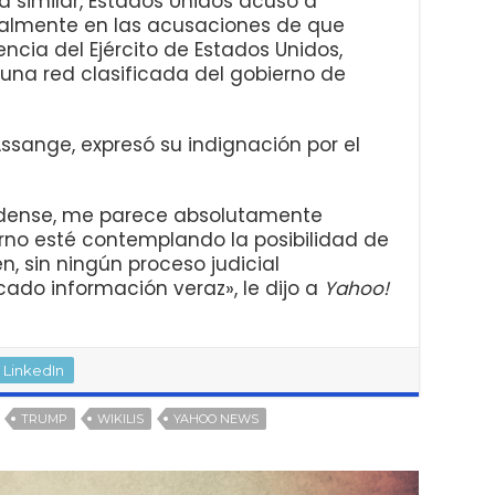
a similar, Estados Unidos acusó a
palmente en las acusaciones de que
encia del Ejército de Estados Unidos,
una red clasificada del gobierno de
Assange, expresó su indignación por el
dense, me parece absolutamente
rno esté contemplando la posibilidad de
n, sin ningún proceso judicial
ado información veraz», le dijo a
Yahoo!
LinkedIn
TRUMP
WIKILIS
YAHOO NEWS