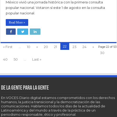
México vivió una jornada histórica con la primera consulta
popular nacional. Votaron sí este 1 de agosto en la consulta
popular nacional.
Read More »
22
« First
...
10
«
20
21
23
24
»
Page 22 of 53
30
40
50
...
Last »
De la gente para la gente
En VOCES Diario digital estamos comprometidos con los derechos
humanos, la justicia transicional y la democratización de las
comunicaciones. Hablamos todos los días de la actualidad de
Latinoamérica y del mundo a través de la práctica de un
periodismo responsable, ético y profesional.