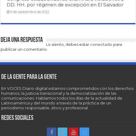
DD. HH. por régimen de excepción en El Salvador
9 de septiembre de 2022
Deja una respuesta
Lo siento, debes estar
conectado
para
publicar un comentario.
De la gente para la gente
En VOCES Diario digital estamos comprometidos con los derechos
humanos, la justicia transicional y la democratización de las
comunicaciones. Hablamos todos los días de la actualidad de
Latinoamérica y del mundo a través de la práctica de un
periodismo responsable, ético y profesional.
Redes sociales