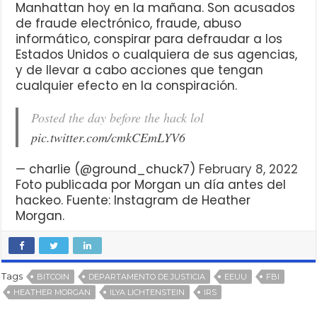
Manhattan hoy en la mañana. Son acusados
de fraude electrónico, fraude, abuso
informático, conspirar para defraudar a los
Estados Unidos o cualquiera de sus agencias,
y de llevar a cabo acciones que tengan
cualquier efecto en la conspiración.
Posted the day before the hack lol
pic.twitter.com/cmkCEmLYV6
— charlie (@ground_chuck7)
February 8, 2022
Foto publicada por Morgan un día antes del
hackeo. Fuente: Instagram de Heather
Morgan.
Tags
BITCOIN
DEPARTAMENTO DE JUSTICIA
EEUU
FBI
HEATHER MORGAN
ILYA LICHTENSTEIN
IRS