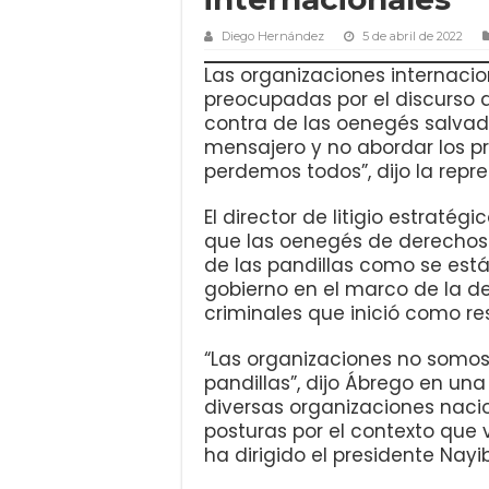
Diego Hernández
5 de abril de 2022
Las organizaciones internaci
preocupadas por el discurso d
contra de las oenegés salvado
mensajero y no abordar los p
perdemos todos”, dijo la rep
El director de litigio estraté
que las oenegés de derechos
de las pandillas como se est
gobierno en el marco de la d
criminales que inició como r
“Las organizaciones no somos 
pandillas”, dijo Ábrego en un
diversas organizaciones naci
posturas por el contexto que vi
ha dirigido el presidente Nayib