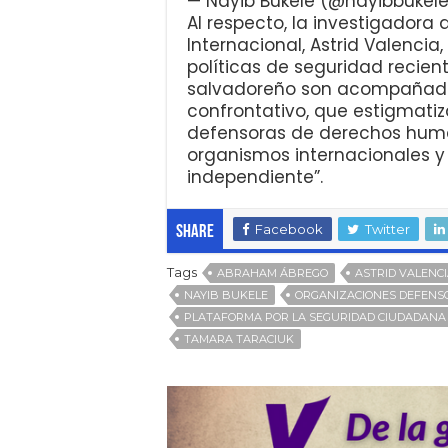
— Nayib Bukele (@nayibbukel
Al respecto, la investigador
Internacional, Astrid Valencia
políticas de seguridad recie
salvadoreño son acompañadas
confrontativo, que estigmatiz
defensoras de derechos human
organismos internacionales 
independiente”.
Facebook
Twitter
Share
Tags
ABRAHAM ÁBREGO
ASTRID VALENC
NAYIB BUKELE
ORGANIZACIONES DEFENS
PLATAFORMA POR LA SEGURIDAD CIUDADANA
TAMARA TARACIUK