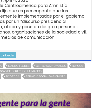
e)
April 4, 2022
a de Centroamérica para Amnistía
, dijo que es preocupante que las
ntemente implementadas por el gobierno
 por un “discurso presidencial
a, ataca y pone en riesgo a personas
os, organizaciones de la sociedad civil,
y medios de comunicación
LinkedIn
IA
DANILO FLORES
DERECHOS HUMANOS
IDHUCA
ORAS DE DERECHOS HUMANOS
PORTADA
SERVICIO SOCIAL PASIONISTA