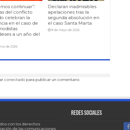
mos continuar”:
Declaran inadmisibles
as del conflicto
apelaciones tras la
o celebran la
segunda absolución en
cia en el caso de
el caso Santa Marta
riodistas
8 de mayo de 2026
deses a un año del
unio de 2026
tar
conectado
para publicar un comentario.
Redes sociales
dos con los derechos
tización de las comunicaciones.