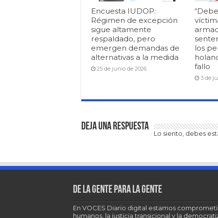
Encuesta IUDOP:
“Debe
Régimen de excepción
víctim
sigue altamente
armad
respaldado, pero
senten
emergen demandas de
los pe
alternativas a la medida
holan
fallo
25 de junio de 2026
3 de j
Deja una respuesta
Lo siento, debes es
De la gente para la gente
En VOCES Diario digital estamos comprometi
humanos, la justicia transicional y la democra