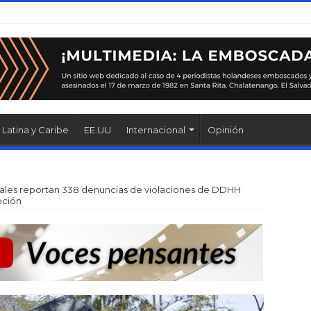
Latina y Caribe
EE.UU
Internacional
Opinión
ales reportan 338 denuncias de violaciones de DDHH
pción