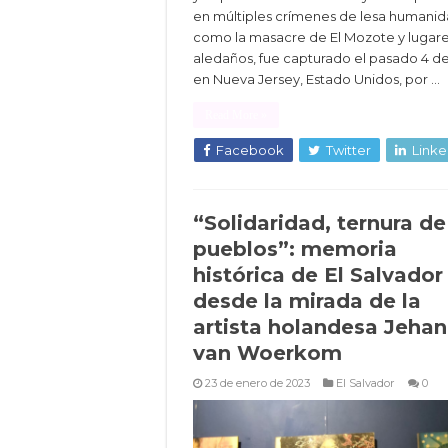
en múltiples crímenes de lesa humani
como la masacre de El Mozote y lugar
aledaños, fue capturado el pasado 4 de
en Nueva Jersey, Estado Unidos, por …
Read More »
Facebook
Twitter
Linke
“Solidaridad, ternura de
pueblos”: memoria
histórica de El Salvador
desde la mirada de la
artista holandesa Jeha
van Woerkom
23 de enero de 2023
El Salvador
0