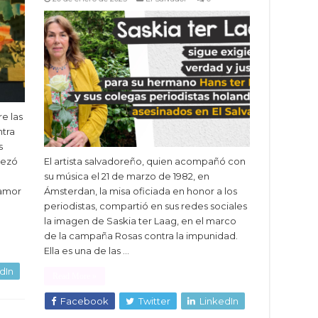
e las
ntra
s
pezó
El artista salvadoreño, quien acompañó con
su música el 21 de marzo de 1982, en
lamor
Ámsterdan, la misa oficiada en honor a los
periodistas, compartió en sus redes sociales
la imagen de Saskia ter Laag, en el marco
de la campaña Rosas contra la impunidad.
Ella es una de las …
dIn
Read More »
Facebook
Twitter
LinkedIn