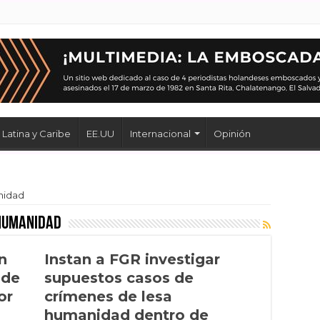
Latina y Caribe
EE.UU
Internacional
Opinión
nidad
 humanidad
n
Instan a FGR investigar
 de
supuestos casos de
or
crímenes de lesa
humanidad dentro de