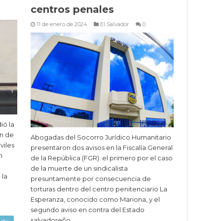
centros penales
11 de enero de 2024
El Salvador
0
ió la
ón de
Abogadas del Socorro Jurídico Humanitario
viles
presentaron dos avisos en la Fiscalía General
n
de la República (FGR): el primero por el caso
2
de la muerte de un sindicalista
 la
presuntamente por consecuencia de
torturas dentro del centro penitenciario La
Esperanza, conocido como Mariona, y el
segundo aviso en contra del Estado
salvadoreño …