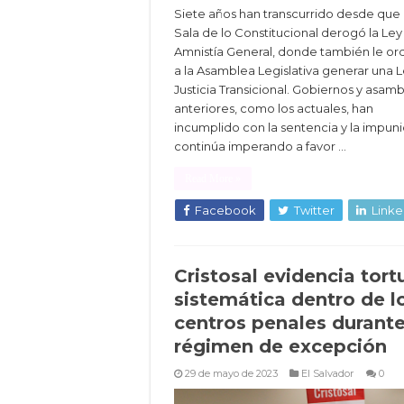
Siete años han transcurrido desde que 
Sala de lo Constitucional derogó la Ley
Amnistía General, donde también le o
a la Asamblea Legislativa generar una 
Justicia Transicional. Gobiernos y asam
anteriores, como los actuales, han
incumplido con la sentencia y la impun
continúa imperando a favor …
Read More »
Facebook
Twitter
Linke
Cristosal evidencia tort
sistemática dentro de l
centros penales durante
régimen de excepción
29 de mayo de 2023
El Salvador
0