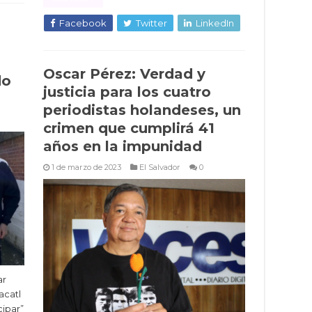
Facebook
Twitter
LinkedIn
Oscar Pérez: Verdad y
do
justicia para los cuatro
periodistas holandeses, un
crimen que cumplirá 41
años en la impunidad
1 de marzo de 2023
El Salvador
0
ar
acatl
cipar”