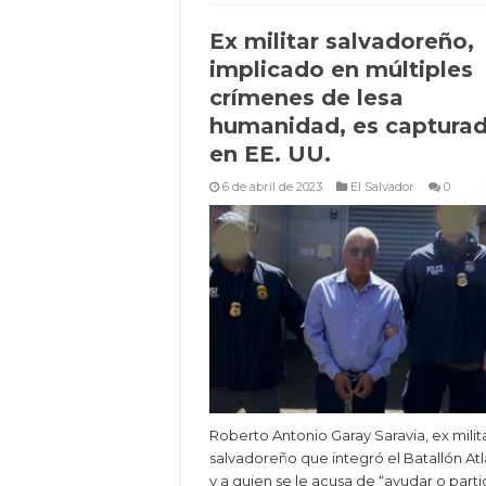
Ex militar salvadoreño,
implicado en múltiples
crímenes de lesa
humanidad, es captura
en EE. UU.
6 de abril de 2023
El Salvador
0
Roberto Antonio Garay Saravia, ex milit
salvadoreño que integró el Batallón Atl
y a quien se le acusa de “ayudar o parti