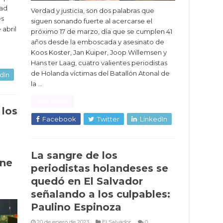
dad
Verdad y justicia, son dos palabras que
es
siguen sonando fuerte al acercarse el
 abril
próximo 17 de marzo, día que se cumplen 41
años desde la emboscada y asesinato de
Koos Koster, Jan Kuiper, Joop Willemsen y
Hans ter Laag, cuatro valientes periodistas
de Holanda víctimas del Batallón Atonal de
dIn
la …
Read More »
 los
Facebook
Twitter
LinkedIn
La sangre de los
nne
periodistas holandeses se
quedó en El Salvador
señalando a los culpables:
Paulino Espinoza
20 de enero de 2023
El Salvador
0