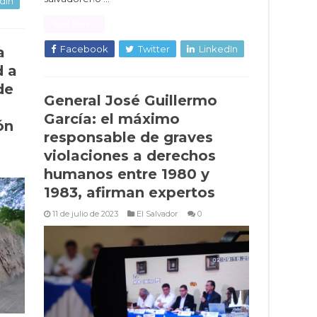
dIn
Read More »
Facebook
Twitter
LinkedIn
a
d a
de
General José Guillermo
García: el máximo
ón
responsable de graves
violaciones a derechos
humanos entre 1980 y
1983, afirman expertos
11 de julio de 2023
El Salvador
0