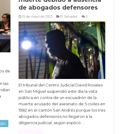
de abogados defensores
15 de mayo de 2023
El Salvador
0
dos de
n las
El tribunal del Centro Judicial David Rosales
endían
en San Miguel suspendió este día la vista
a
pública en contra de un escuadrón de la
muerte acusado del asesinato de 5 civiles en
1982 en el cantón San Andrés porque los tres
abogados defensores no llegaron a la
diligencia judicial, según explicó …
dIn
Read More »