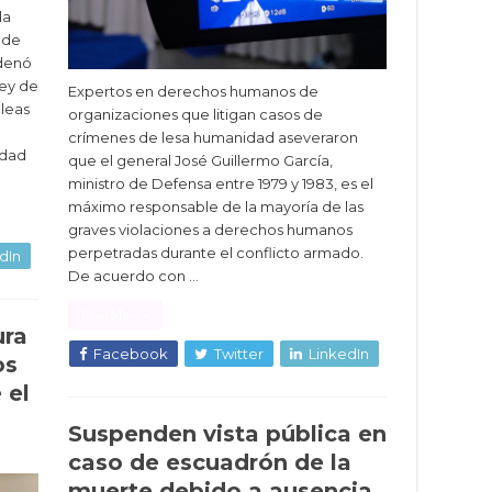
la
 de
rdenó
Ley de
Expertos en derechos humanos de
bleas
organizaciones que litigan casos de
crímenes de lesa humanidad aseveraron
idad
que el general José Guillermo García,
ministro de Defensa entre 1979 y 1983, es el
máximo responsable de la mayoría de las
graves violaciones a derechos humanos
perpetradas durante el conflicto armado.
dIn
De acuerdo con …
Read More »
ura
Facebook
Twitter
LinkedIn
os
 el
Suspenden vista pública en
caso de escuadrón de la
muerte debido a ausencia