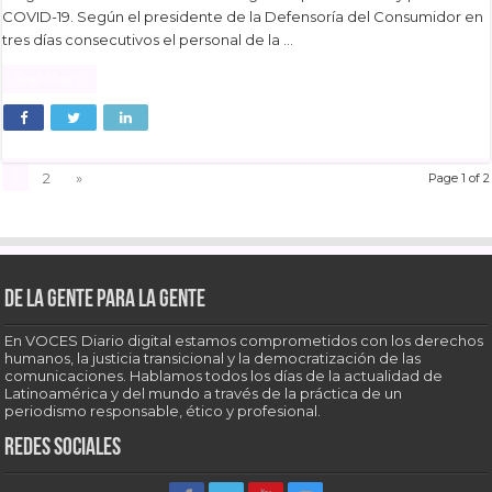
COVID-19. Según el presidente de la Defensoría del Consumidor en
tres días consecutivos el personal de la …
Read More »
1
2
»
Page 1 of 2
De la gente para la gente
En VOCES Diario digital estamos comprometidos con los derechos
humanos, la justicia transicional y la democratización de las
comunicaciones. Hablamos todos los días de la actualidad de
Latinoamérica y del mundo a través de la práctica de un
periodismo responsable, ético y profesional.
Redes sociales