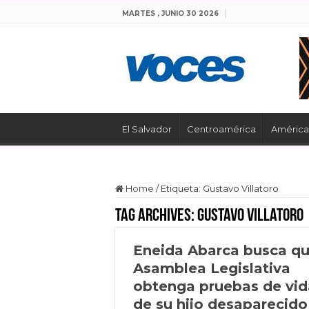
MARTES , JUNIO 30 2026
El Salvador
Centroamérica
América 
Home
/
Etiqueta:
Gustavo Villatoro
Tag Archives:
Gustavo Villatoro
Eneida Abarca busca q
Asamblea Legislativa
obtenga pruebas de vid
de su hijo desaparecido