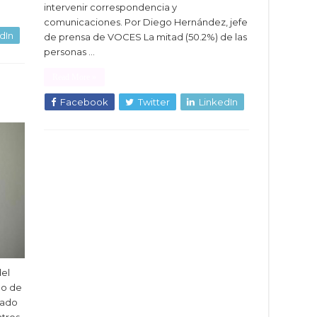
intervenir correspondencia y
comunicaciones. Por Diego Hernández, jefe
dIn
de prensa de VOCES La mitad (50.2%) de las
personas …
Read More »
Facebook
Twitter
LinkedIn
del
no de
stado