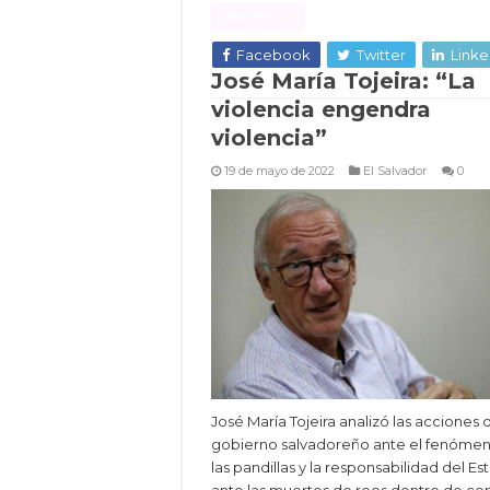
Read More »
Facebook
Twitter
Linke
José María Tojeira: “La
violencia engendra
violencia”
19 de mayo de 2022
El Salvador
0
José María Tojeira analizó las acciones 
gobierno salvadoreño ante el fenóme
las pandillas y la responsabilidad del E