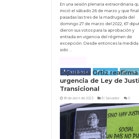
En una sesión plenaria extraordinaria q
inició el sábado 26 de marzo y que final
pasadas las tres de la madrugada del
domingo 27 de marzo del 2022, 67 dip
dieron sus votos para la aprobación y
entrada en vigencia del régimen de
excepción. Desde entonces la medida
sido …
Read More »
Diputada Ortiz reafirma
Facebook
Twitter
Linke
urgencia de Ley de Just
Transicional
18 de abril de 2023
El Salvador
0