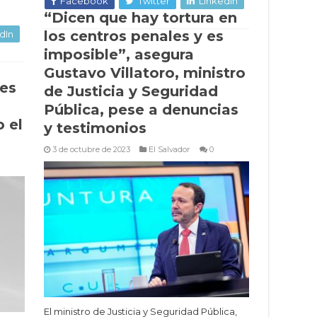
Facebook
Twitter
LinkedIn
“Dicen que hay tortura en
los centros penales y es
dIn
imposible”, asegura
Gustavo Villatoro, ministro
les
de Justicia y Seguridad
Pública, pese a denuncias
 el
y testimonios
3 de octubre de 2023
El Salvador
0
El ministro de Justicia y Seguridad Pública,