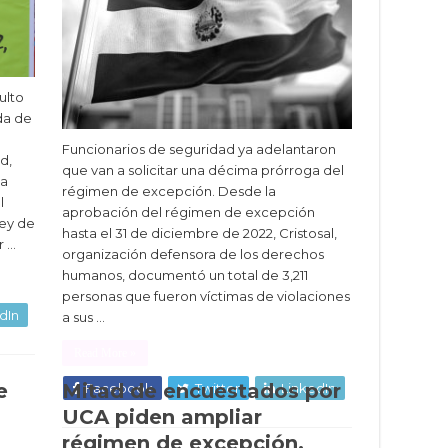
ulto
da de
Funcionarios de seguridad ya adelantaron
d,
que van a solicitar una décima prórroga del
la
régimen de excepción. Desde la
l
aprobación del régimen de excepción
Ley de
hasta el 31 de diciembre de 2022, Cristosal,
r …
organización defensora de los derechos
humanos, documentó un total de 3,211
personas que fueron víctimas de violaciones
dIn
a sus …
Read More »
e
Mitad de encuestados por
Facebook
Twitter
LinkedIn
s
UCA piden ampliar
régimen de excepción,