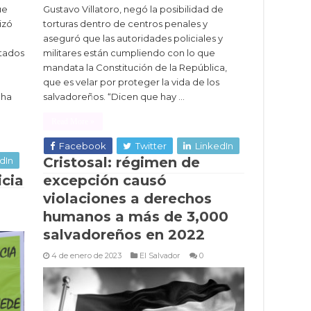
ue
Gustavo Villatoro, negó la posibilidad de
izó
torturas dentro de centros penales y
aseguró que las autoridades policiales y
utados
militares están cumpliendo con lo que
mandata la Constitución de la República,
que es velar por proteger la vida de los
 ha
salvadoreños. “Dicen que hay …
Read More »
Facebook
Twitter
LinkedIn
Cristosal: régimen de
dIn
icia
excepción causó
violaciones a derechos
humanos a más de 3,000
salvadoreños en 2022
4 de enero de 2023
El Salvador
0