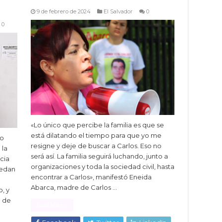
9 de febrero de 2024
El Salvador
0
0
«Lo único que percibe la familia es que se
está dilatando el tiempo para que yo me
to
resigne y deje de buscar a Carlos. Eso no
 la
será así. La familia seguirá luchando, junto a
cia
organizaciones y toda la sociedad civil, hasta
uedan
encontrar a Carlos», manifestó Eneida
Abarca, madre de Carlos …
, y
a de
Read More »