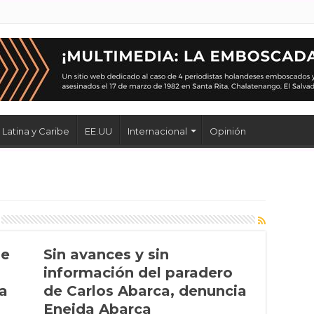
Latina y Caribe
EE.UU
Internacional
Opinión
ue
Sin avances y sin
información del paradero
a
de Carlos Abarca, denuncia
Eneida Abarca