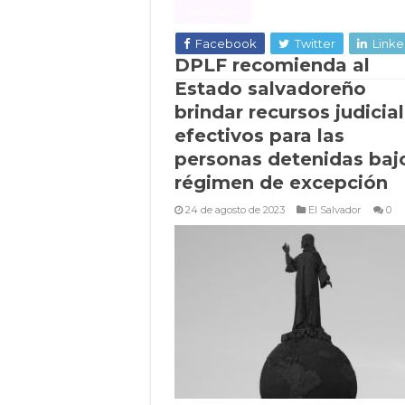
Read More »
Facebook
Twitter
Linke
DPLF recomienda al
Estado salvadoreño
brindar recursos judicia
efectivos para las
personas detenidas bajo
régimen de excepción
24 de agosto de 2023
El Salvador
0