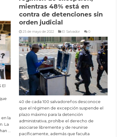
mientras 48% está en
contra de detenciones sin
orden judicial
25 de mayo de 2022
El Salvador
0
 El
 que
40 de cada 100 salvadoreños desconoce
que el régimen de excepción suspende el
plazo máximo para la detención
 en la
administrativa, prohíbe el derecho de
n. La
asociarse libremente y de reunirse
 han …
pacíficamente, además que faculta