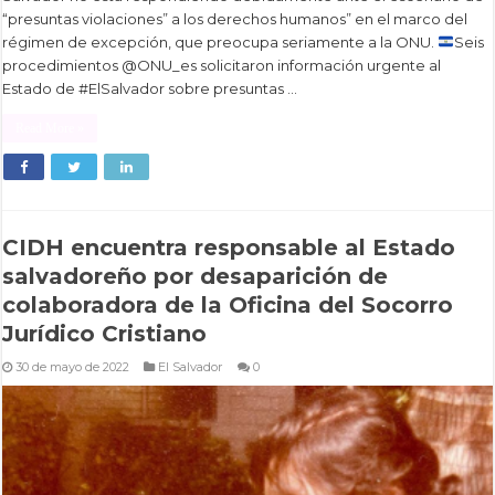
“presuntas violaciones” a los derechos humanos” en el marco del
régimen de excepción, que preocupa seriamente a la ONU.
Seis
procedimientos @ONU_es solicitaron información urgente al
Estado de #ElSalvador sobre presuntas …
Read More »
CIDH encuentra responsable al Estado
salvadoreño por desaparición de
colaboradora de la Oficina del Socorro
Jurídico Cristiano
30 de mayo de 2022
El Salvador
0