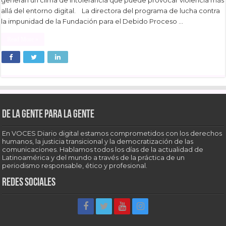
generan un clima de intolerancia que puede provocar violencia más
allá del entorno digital. La directora del programa de lucha contra
la impunidad de la Fundación para el Debido Proceso …
Read More »
De la gente para la gente
En VOCES Diario digital estamos comprometidos con los derechos
humanos, la justicia transicional y la democratización de las
comunicaciones. Hablamos todos los días de la actualidad de
Latinoamérica y del mundo a través de la práctica de un
periodismo responsable, ético y profesional.
Redes sociales