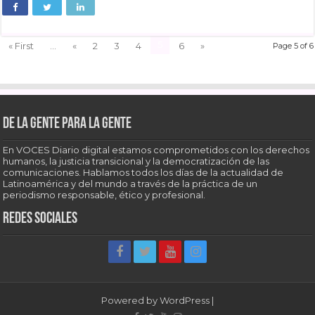
5
« First
...
«
2
3
4
6
»
Page 5 of 6
De la gente para la gente
En VOCES Diario digital estamos comprometidos con los derechos
humanos, la justicia transicional y la democratización de las
comunicaciones. Hablamos todos los días de la actualidad de
Latinoamérica y del mundo a través de la práctica de un
periodismo responsable, ético y profesional.
Redes sociales
Powered by
WordPress
|