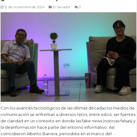
12 de noviembre de 2024
El Salvador
0
Con los avances tecnológicos de las últimas décadas los medios de
comunicación se enfrentan a diversos retos, entre estos, ser fuentes
de claridad en un contexto en donde las fake news (noticias falsas) y
la desinformación hace parte del entorno informativo. Así
coincidieron Alberto Barrera, periodista en el marco del …