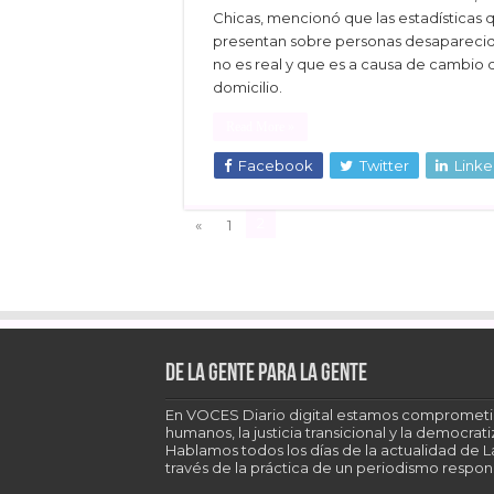
Chicas, mencionó que las estadísticas 
presentan sobre personas desapareci
no es real y que es a causa de cambio 
domicilio.
Read More »
Facebook
Twitter
Linke
2
«
1
De la gente para la gente
En VOCES Diario digital estamos comprometi
humanos, la justicia transicional y la democra
Hablamos todos los días de la actualidad de 
través de la práctica de un periodismo respons