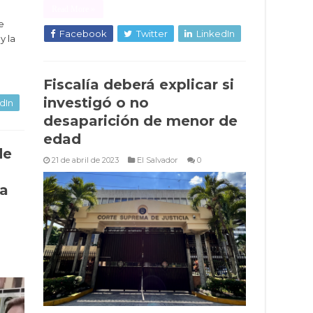
Read More »
e
Facebook
Twitter
LinkedIn
y la
Fiscalía deberá explicar si
investigó o no
dIn
desaparición de menor de
edad
de
21 de abril de 2023
El Salvador
0
na