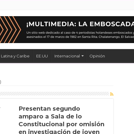
Latina y Caribe
EE.UU
Internacional
Opinión
)
y
Presentan segundo
amparo a Sala de lo
Constitucional por omisión
en investigación de joven