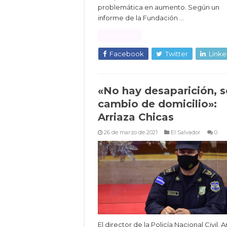
problemática en aumento. Según un
informe de la Fundación …
Read More »
Facebook
Twitter
Linke
«No hay desaparición, s
cambio de domicilio»:
Arriaza Chicas
26 de marzo de 2021
El Salvador
0
El director de la Policía Nacional Civil, A