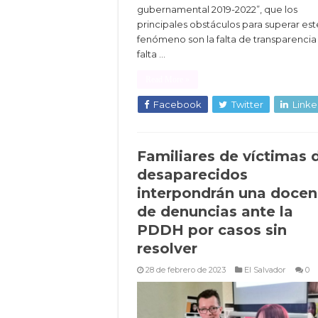
gubernamental 2019-2022”, que los
principales obstáculos para superar est
fenómeno son la falta de transparencia 
falta …
Read More »
Facebook
Twitter
Linke
Familiares de víctimas 
desaparecidos
interpondrán una doce
de denuncias ante la
PDDH por casos sin
resolver
28 de febrero de 2023
El Salvador
0