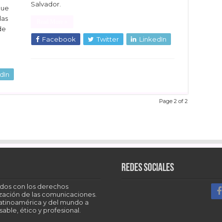
Salvador.
que
das
Read More »
de
Facebook
Twitter
LinkedIn
dIn
Page 2 of 2
Redes sociales
dos con los derechos
tización de las comunicaciones.
Latinoamérica y del mundo a
able, ético y profesional.