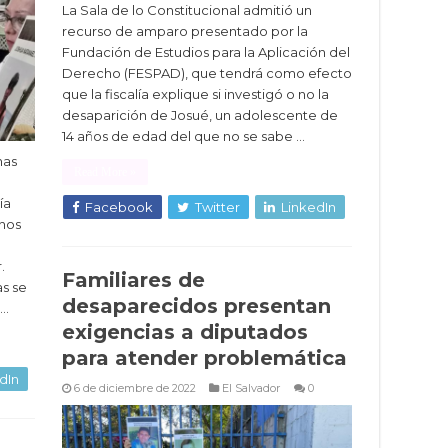
La Sala de lo Constitucional admitió un
recurso de amparo presentado por la
Fundación de Estudios para la Aplicación del
Derecho (FESPAD), que tendrá como efecto
que la fiscalía explique si investigó o no la
desaparición de Josué, un adolescente de
14 años de edad del que no se sabe …
nas
Read More »
ía
Facebook
Twitter
LinkedIn
nos
.
Familiares de
as se
desaparecidos presentan
 …
exigencias a diputados
para atender problemática
dIn
6 de diciembre de 2022
El Salvador
0