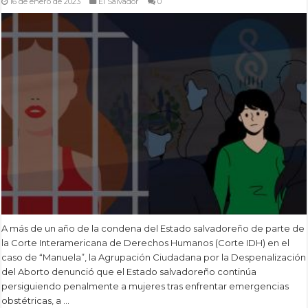
16 de enero de 2023
El Salvador
0
A más de un año de la condena del Estado salvadoreño de parte de
la Corte Interamericana de Derechos Humanos (Corte IDH) en el
caso de “Manuela”, la Agrupación Ciudadana por la Despenalización
del Aborto denunció que el Estado salvadoreño continúa
persiguiendo penalmente a mujeres tras enfrentar emergencias
obstétricas, a …