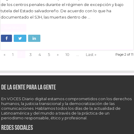
de los centros penales durante el régimen de excepción y bajo
tutela del Estado salvadoreño. De acuerdo con lo que ha
documentado el SJH, las muertes dentro de …
Read More »
2
«
1
3
4
5
»
10
...
Last »
Page 2 of 11
De la gente para la gente
En VOCES Diario digital estamos comprometidos con los derechos
humanos, la justicia transicional y la democratización de las
comunicaciones. Hablamos todos los días de la actualidad de
Latinoamérica y del mundo a través de la práctica de un
periodismo responsable, ético y profesional.
Redes sociales