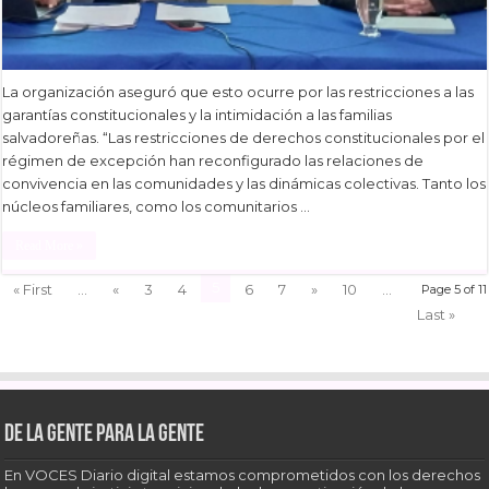
La organización aseguró que esto ocurre por las restricciones a las
garantías constitucionales y la intimidación a las familias
salvadoreñas. “Las restricciones de derechos constitucionales por el
régimen de excepción han reconfigurado las relaciones de
convivencia en las comunidades y las dinámicas colectivas. Tanto los
núcleos familiares, como los comunitarios …
Read More »
5
« First
...
«
3
4
6
7
»
10
...
Page 5 of 11
Last »
De la gente para la gente
En VOCES Diario digital estamos comprometidos con los derechos