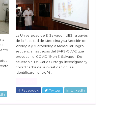
La Universidad de El Salvador (UES), a través
ria
de la Facultad de Medicina y su Sección de
os
Virología y Microbiología Molecular, logró
yecto
secuenciar las cepas del SARS-CoV-2 que
provocan el COVID-19 en El Salvador. De
motos
acuerdo al Dr. Carlos Ortega, investigador y
oyecto
coordinador de la investigación, se
identificaron entre 14 …
Read More »
Facebook
Twitter
LinkedIn
dIn