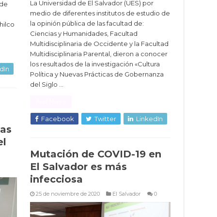
La Universidad de El Salvador (UES) por
 de
medio de diferentes institutos de estudio de
la opinión pública de las facultad de:
hilco
Ciencias y Humanidades, Facultad
Multidisciplinaria de Occidente y la Facultad
Multidisciplinaria Parental, dieron a conocer
los resultados de la investigación «Cultura
dIn
Política y Nuevas Prácticas de Gobernanza
del Siglo …
Read More »
Facebook
Twitter
LinkedIn
ias
el
Mutación de COVID-19 en
El Salvador es más
infecciosa
25 de noviembre de 2020
El Salvador
0