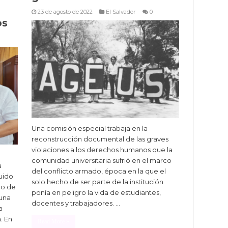
23 de agosto de 2022
El Salvador
0
os
Una comisión especial trabaja en la
reconstrucción documental de las graves
violaciones a los derechos humanos que la
comunidad universitaria sufrió en el marco
a
del conflicto armado, época en la que el
uido
solo hecho de ser parte de la institución
go de
ponía en peligro la vida de estudiantes,
 una
docentes y trabajadores. …
a
. En
Read More »