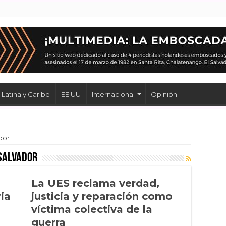
Latina y Caribe
EE.UU
Internacional
Opinión
dor
 Salvador
La UES reclama verdad,
ia
justicia y reparación como
víctima colectiva de la
guerra