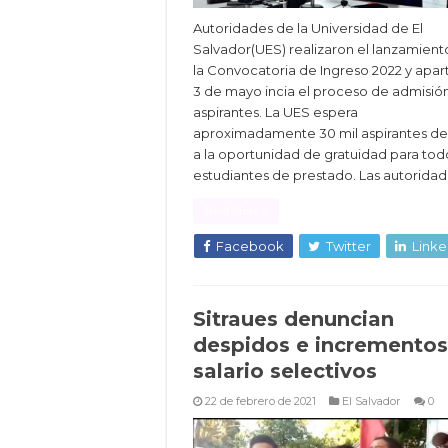
Autoridades de la Universidad de El
Salvador(UES) realizaron el lanzamient
la Convocatoria de Ingreso 2022 y apart
3 de mayo incia el proceso de admisió
aspirantes. La UES espera
aproximadamente 30 mil aspirantes d
a la oportunidad de gratuidad para tod
estudiantes de prestado. Las autoridad
Read More »
Facebook
Twitter
Linke
Sitraues denuncian
despidos e incrementos
salario selectivos
22 de febrero de 2021
El Salvador
0