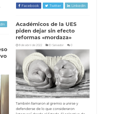
Facebook
Twitter
LinkedIn
…
Académicos de la UES
dIn
piden dejar sin efecto
reformas «mordaza»
8 de abril de 2022
El Salvador
0
eso
evo
También llamaron al gremio a unirse y
defenderse de lo que consideraron