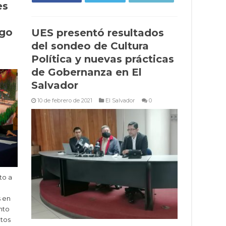
es
ngo
UES presentó resultados
del sondeo de Cultura
Política y nuevas prácticas
de Gobernanza en El
Salvador
10 de febrero de 2021
El Salvador
0
to a
s en
nto
ctos