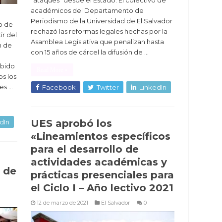
“ataques” desde el Estado. El colectivo de
académicos del Departamento de
Periodismo de la Universidad de El Salvador
o de
rechazó las reformas legales hechas por la
ir del
Asamblea Legislativa que penalizan hasta
n de
con 15 años de cárcel la difusión de …
ebido
Read More »
os los
es …
Facebook
Twitter
LinkedIn
UES aprobó los
dIn
«Lineamientos específicos
para el desarrollo de
actividades académicas y
 de
prácticas presenciales para
el Ciclo I – Año lectivo 2021
12 de marzo de 2021
El Salvador
0