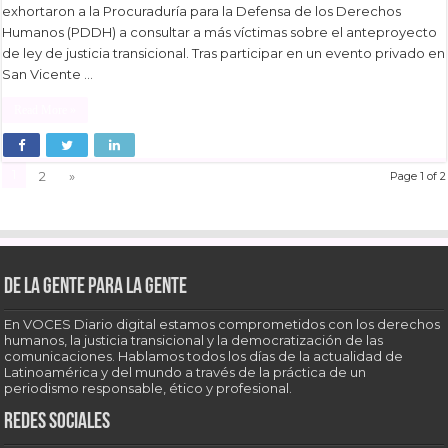
exhortaron a la Procuraduría para la Defensa de los Derechos
Humanos (PDDH) a consultar a más víctimas sobre el anteproyecto
de ley de justicia transicional. Tras participar en un evento privado en
San Vicente …
Read More »
1
2
»
Page 1 of 2
De la gente para la gente
En VOCES Diario digital estamos comprometidos con los derechos
humanos, la justicia transicional y la democratización de las
comunicaciones. Hablamos todos los días de la actualidad de
Latinoamérica y del mundo a través de la práctica de un
periodismo responsable, ético y profesional.
Redes sociales