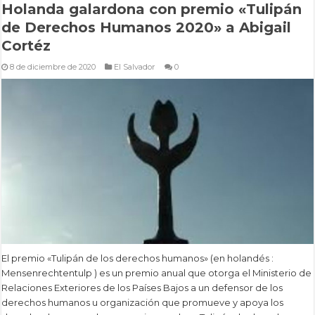
Holanda galardona con premio «Tulipán
de Derechos Humanos 2020» a Abigail
Cortéz
8 de diciembre de 2020
El Salvador
0
El premio «Tulipán de los derechos humanos» (en holandés :
Mensenrechtentulp ) es un premio anual que otorga el Ministerio de
Relaciones Exteriores de los Países Bajos a un defensor de los
derechos humanos u organización que promueve y apoya los