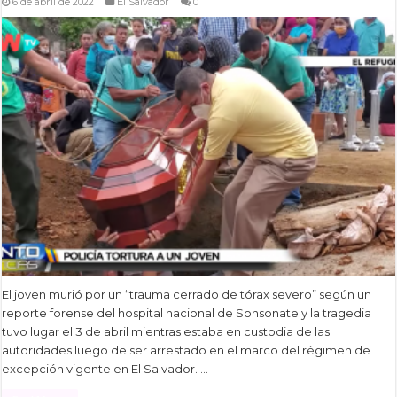
6 de abril de 2022
El Salvador
0
El joven murió por un “trauma cerrado de tórax severo” según un
reporte forense del hospital nacional de Sonsonate y la tragedia
tuvo lugar el 3 de abril mientras estaba en custodia de las
autoridades luego de ser arrestado en el marco del régimen de
excepción vigente en El Salvador. …