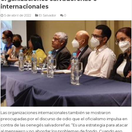
internacionales
5 de abril de 2022
El Salvador
0
Las organizaciones internacionales también se mostraron
preocupadas por el discurso de odio que el oficialismo impulsa en
contra de las oenegés salvadoreñas: “Es una estrategia para atacar
al mensajero y no abordar los problemas de fondo. Cuando eso