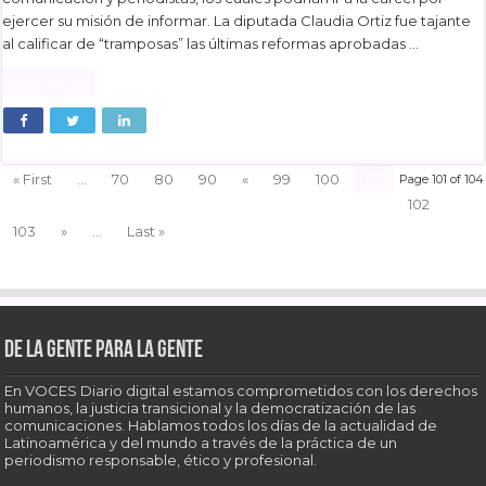
ejercer su misión de informar. La diputada Claudia Ortiz fue tajante
al calificar de “tramposas” las últimas reformas aprobadas …
Read More »
101
« First
...
70
80
90
«
99
100
Page 101 of 104
102
103
»
...
Last »
De la gente para la gente
En VOCES Diario digital estamos comprometidos con los derechos
humanos, la justicia transicional y la democratización de las
comunicaciones. Hablamos todos los días de la actualidad de
Latinoamérica y del mundo a través de la práctica de un
periodismo responsable, ético y profesional.