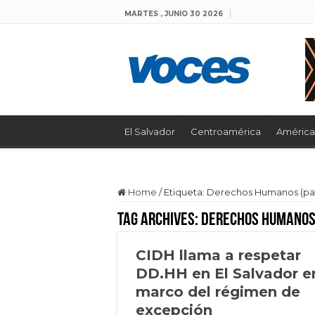
MARTES , JUNIO 30 2026
El Salvador
Centroamérica
América 
Home
/
Etiqueta:
Derechos Humanos
(pa
Tag Archives:
Derechos Humano
CIDH llama a respetar
DD.HH en El Salvador en
marco del régimen de
excepción