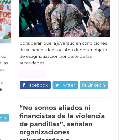
Consideran que la juventud en condiciones
de vulnerabilidad social no debe ser objeto
alud
de estigmatización por parte de las
a las
autoridades.
en,
Read More »
les
Facebook
Twitter
LinkedIn
de
“No somos aliados ni
financistas de la violencia
dIn
de pandillas”, señalan
organizaciones