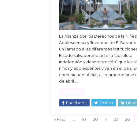
La Alianza por los Derechos de la Niñez
Adolescencia y Juventud de El Salvador
un llamado a las diferentes institucione
Estado salvadoreño ante la “absoluta
indefensión y desprotección” que las ni
niños y adolescentes viven en el país. E
comunicado oficial, al conmemorarse e
de abril …
Read More »
Facebook
Twitter
Linke
« First
...
10
20
«
25
26