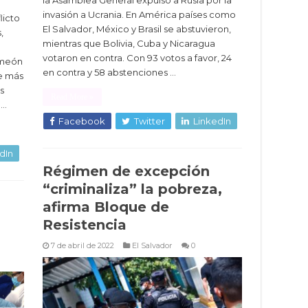
la Asamblea General expulsó a Rusia por la
invasión a Ucrania. En América países como
licto
El Salvador, México y Brasil se abstuvieron,
,
mientras que Bolivia, Cuba y Nicaragua
votaron en contra. Con 93 votos a favor, 24
imeón
en contra y 58 abstenciones …
de más
s
Read More »
 …
Facebook
Twitter
LinkedIn
dIn
Régimen de excepción
“criminaliza” la pobreza,
afirma Bloque de
Resistencia
7 de abril de 2022
El Salvador
0