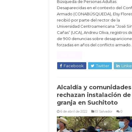
Búsqueda de Personas Adultas
Desaparecidas en el contexto del Conf
Armado (CONABÚSQUEDA), Elsy Flores
recibió por parte del rector de la
Universidad Centroamericana “José S
Cañas” (UCA), Andreu Oliva, registros 
de 900 denuncias sobre desaparicione
forzadas en años del conflicto armado.
Read More »
Facebook
Twitter
Linke
Alcaldía y comunidades
rechazan instalación de
granja en Suchitoto
6 de abril de 2022
El Salvador
0