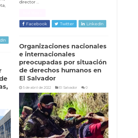
director …
ta,
Read More »
Facebook
Twitter
LinkedIn
dIn
Organizaciones nacionales
e internacionales
preocupadas por situación
de derechos humanos en
r
El Salvador
 de
as,
5 de abril de 2022
El Salvador
0