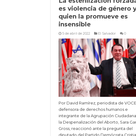
La esterilización forzad
es violencia de género 
quien la promueve es
insensible
5 de abril de 2022
El Salvador
0
Por David Ramírez, periodista de VOC
defensora de derechos humanos e
integrante de la Agrupación Ciudadana
la Despenalización del Aborto, Sara Ga
Gross, reaccionó ante la pregunta del
diputado del Partido Demócrata Cristi