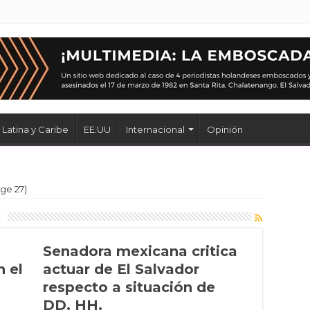
Latina y Caribe
EE.UU
Internacional
Opinión
ge 27)
s
Senadora mexicana critica
 el
actuar de El Salvador
respecto a situación de
DD. HH.