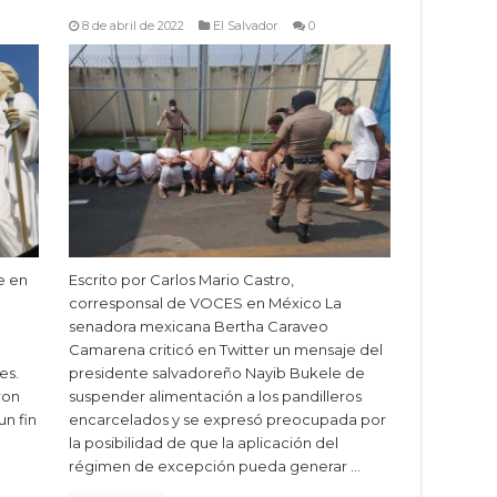
8 de abril de 2022
El Salvador
0
e en
Escrito por Carlos Mario Castro,
corresponsal de VOCES en México La
senadora mexicana Bertha Caraveo
Camarena criticó en Twitter un mensaje del
es.
presidente salvadoreño Nayib Bukele de
ron
suspender alimentación a los pandilleros
un fin
encarcelados y se expresó preocupada por
la posibilidad de que la aplicación del
régimen de excepción pueda generar …