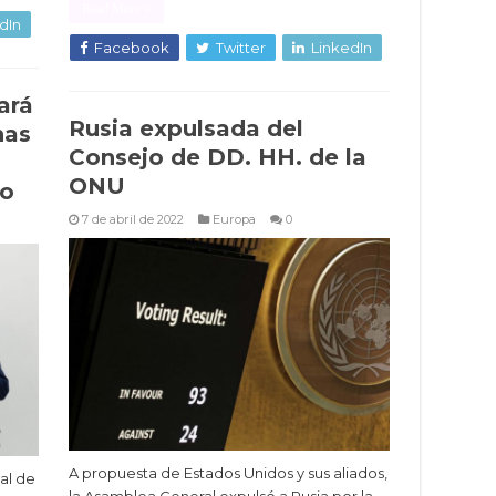
Read More »
dIn
Facebook
Twitter
LinkedIn
ará
Rusia expulsada del
nas
Consejo de DD. HH. de la
ONU
do
7 de abril de 2022
Europa
0
A propuesta de Estados Unidos y sus aliados,
al de