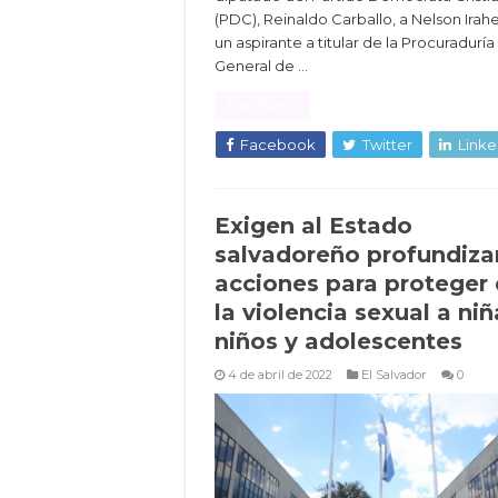
(PDC), Reinaldo Carballo, a Nelson Irahe
un aspirante a titular de la Procuraduría
General de …
Read More »
Facebook
Twitter
Linke
Exigen al Estado
salvadoreño profundiza
acciones para proteger
la violencia sexual a niñ
niños y adolescentes
4 de abril de 2022
El Salvador
0