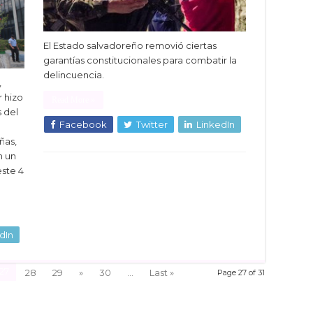
El Estado salvadoreño removió ciertas
garantías constitucionales para combatir la
delincuencia.
,
 hizo
Read More »
s del
Facebook
Twitter
LinkedIn
ñas,
n un
ste 4
dIn
27
28
29
»
30
...
Last »
Page 27 of 31