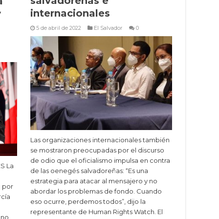
salvadoreñas e
a
internacionales
y
5 de abril de 2022
El Salvador
0
Las organizaciones internacionales también
se mostraron preocupadas por el discurso
de odio que el oficialismo impulsa en contra
ES La
de las oenegés salvadoreñas: “Es una
estrategia para atacar al mensajero y no
 por
abordar los problemas de fondo. Cuando
rcía
eso ocurre, perdemos todos”, dijo la
representante de Human Rights Watch. El
ano